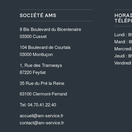
SOCIÉTÉ AMS
HORAI
TÉLÉP
9 Bis Boulevard du Bicentenaire
Lundi : 8
03300 Cusset
Mardi : 8
104 Boulevard de Courtais
Mercredi 
03000 Montluçon
Jeudi : 8
Vendredi
1, Rue des Tramways
87220 Feytiat
35 Rue du Pré la Reine
63100 Clermont-Ferrand
Tel: 04.70.41.22.40
accueil@am-service.fr
contact@am-service.fr