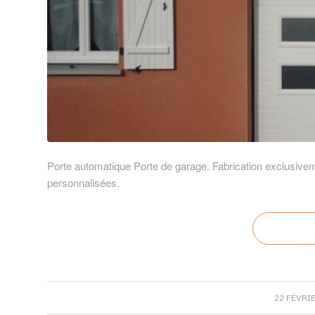
Porte automatique Porte de garage. Fabrication exclusiveme
personnalisées.
/
22 FÉVRIE