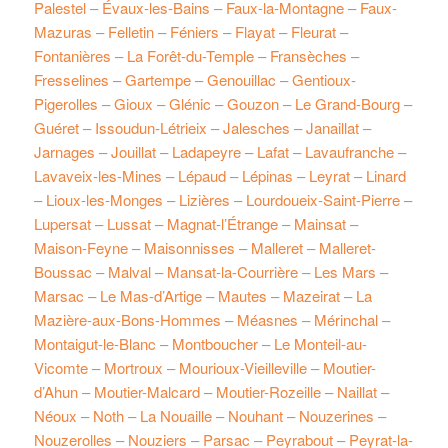
Palestel
–
Évaux-les-Bains
–
Faux-la-Montagne
–
Faux-
Mazuras
–
Felletin
–
Féniers
–
Flayat
–
Fleurat
–
Fontanières
–
La Forêt-du-Temple
–
Fransèches
–
Fresselines
–
Gartempe
–
Genouillac
–
Gentioux-
Pigerolles
–
Gioux
–
Glénic
–
Gouzon
–
Le Grand-Bourg
–
Guéret
–
Issoudun-Létrieix
–
Jalesches
–
Janaillat
–
Jarnages
–
Jouillat
–
Ladapeyre
–
Lafat
–
Lavaufranche
–
Lavaveix-les-Mines
–
Lépaud
–
Lépinas
–
Leyrat
–
Linard
–
Lioux-les-Monges
–
Lizières
–
Lourdoueix-Saint-Pierre
–
Lupersat
–
Lussat
–
Magnat-l’Étrange
–
Mainsat
–
Maison-Feyne
–
Maisonnisses
–
Malleret
–
Malleret-
Boussac
–
Malval
–
Mansat-la-Courrière
–
Les Mars
–
Marsac
–
Le Mas-d’Artige
–
Mautes
–
Mazeirat
–
La
Mazière-aux-Bons-Hommes
–
Méasnes
–
Mérinchal
–
Montaigut-le-Blanc
–
Montboucher
–
Le Monteil-au-
Vicomte
–
Mortroux
–
Mourioux-Vieilleville
–
Moutier-
d’Ahun
–
Moutier-Malcard
–
Moutier-Rozeille
–
Naillat
–
Néoux
–
Noth
–
La Nouaille
–
Nouhant
–
Nouzerines
–
Nouzerolles
–
Nouziers
–
Parsac
–
Peyrabout
–
Peyrat-la-