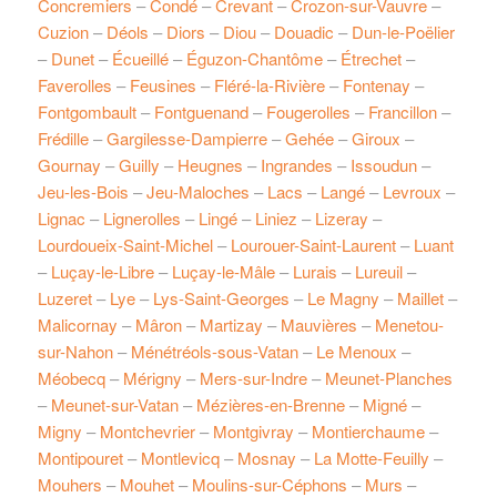
Concremiers
–
Condé
–
Crevant
–
Crozon-sur-Vauvre
–
Cuzion
–
Déols
–
Diors
–
Diou
–
Douadic
–
Dun-le-Poëlier
–
Dunet
–
Écueillé
–
Éguzon-Chantôme
–
Étrechet
–
Faverolles
–
Feusines
–
Fléré-la-Rivière
–
Fontenay
–
Fontgombault
–
Fontguenand
–
Fougerolles
–
Francillon
–
Frédille
–
Gargilesse-Dampierre
–
Gehée
–
Giroux
–
Gournay
–
Guilly
–
Heugnes
–
Ingrandes
–
Issoudun
–
Jeu-les-Bois
–
Jeu-Maloches
–
Lacs
–
Langé
–
Levroux
–
Lignac
–
Lignerolles
–
Lingé
–
Liniez
–
Lizeray
–
Lourdoueix-Saint-Michel
–
Lourouer-Saint-Laurent
–
Luant
–
Luçay-le-Libre
–
Luçay-le-Mâle
–
Lurais
–
Lureuil
–
Luzeret
–
Lye
–
Lys-Saint-Georges
–
Le Magny
–
Maillet
–
Malicornay
–
Mâron
–
Martizay
–
Mauvières
–
Menetou-
sur-Nahon
–
Ménétréols-sous-Vatan
–
Le Menoux
–
Méobecq
–
Mérigny
–
Mers-sur-Indre
–
Meunet-Planches
–
Meunet-sur-Vatan
–
Mézières-en-Brenne
–
Migné
–
Migny
–
Montchevrier
–
Montgivray
–
Montierchaume
–
Montipouret
–
Montlevicq
–
Mosnay
–
La Motte-Feuilly
–
Mouhers
–
Mouhet
–
Moulins-sur-Céphons
–
Murs
–