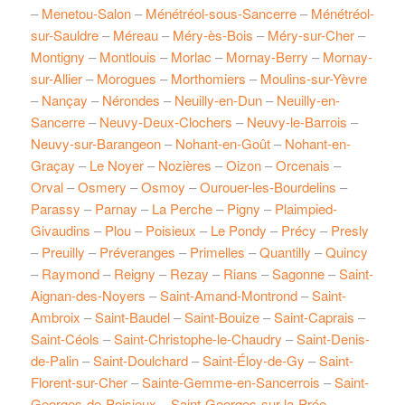
–
Menetou-Salon
–
Ménétréol-sous-Sancerre
–
Ménétréol-
sur-Sauldre
–
Méreau
–
Méry-ès-Bois
–
Méry-sur-Cher
–
Montigny
–
Montlouis
–
Morlac
–
Mornay-Berry
–
Mornay-
sur-Allier
–
Morogues
–
Morthomiers
–
Moulins-sur-Yèvre
–
Nançay
–
Nérondes
–
Neuilly-en-Dun
–
Neuilly-en-
Sancerre
–
Neuvy-Deux-Clochers
–
Neuvy-le-Barrois
–
Neuvy-sur-Barangeon
–
Nohant-en-Goût
–
Nohant-en-
Graçay
–
Le Noyer
–
Nozières
–
Oizon
–
Orcenais
–
Orval
–
Osmery
–
Osmoy
–
Ourouer-les-Bourdelins
–
Parassy
–
Parnay
–
La Perche
–
Pigny
–
Plaimpied-
Givaudins
–
Plou
–
Poisieux
–
Le Pondy
–
Précy
–
Presly
–
Preuilly
–
Préveranges
–
Primelles
–
Quantilly
–
Quincy
–
Raymond
–
Reigny
–
Rezay
–
Rians
–
Sagonne
–
Saint-
Aignan-des-Noyers
–
Saint-Amand-Montrond
–
Saint-
Ambroix
–
Saint-Baudel
–
Saint-Bouize
–
Saint-Caprais
–
Saint-Céols
–
Saint-Christophe-le-Chaudry
–
Saint-Denis-
de-Palin
–
Saint-Doulchard
–
Saint-Éloy-de-Gy
–
Saint-
Florent-sur-Cher
–
Sainte-Gemme-en-Sancerrois
–
Saint-
Georges-de-Poisieux
–
Saint-Georges-sur-la-Prée
–