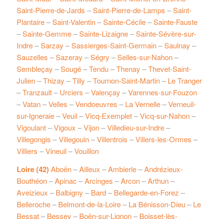
Saint-Pierre-de-Jards
–
Saint-Pierre-de-Lamps
–
Saint-
Plantaire
–
Saint-Valentin
–
Sainte-Cécile
–
Sainte-Fauste
–
Sainte-Gemme
–
Sainte-Lizaigne
–
Sainte-Sévère-sur-
Indre
–
Sarzay
–
Sassierges-Saint-Germain
–
Saulnay
–
Sauzelles
–
Sazeray
–
Ségry
–
Selles-sur-Nahon
–
Sembleçay
–
Sougé
–
Tendu
–
Thenay
–
Thevet-Saint-
Julien
–
Thizay
–
Tilly
–
Tournon-Saint-Martin
–
Le Tranger
–
Tranzault
–
Urciers
–
Valençay
–
Varennes-sur-Fouzon
–
Vatan
–
Velles
–
Vendoeuvres
–
La Vernelle
–
Verneuil-
sur-Igneraie
–
Veuil
–
Vicq-Exemplet
–
Vicq-sur-Nahon
–
Vigoulant
–
Vigoux
–
Vijon
–
Villedieu-sur-Indre
–
Villegongis
–
Villegouin
–
Villentrois
–
Villers-les-Ormes
–
Villiers
–
Vineuil
–
Vouillon
Loire (42)
Aboën
–
Ailleux
–
Ambierle
–
Andrézieux-
Bouthéon
–
Apinac
–
Arcinges
–
Arcon
–
Arthun
–
Aveizieux
–
Balbigny
–
Bard
–
Bellegarde-en-Forez
–
Belleroche
–
Belmont-de-la-Loire
–
La Bénisson-Dieu
–
Le
Bessat
–
Bessey
–
Boën-sur-Lignon
–
Boisset-lès-