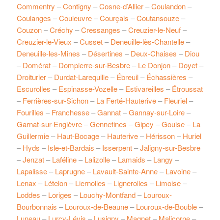
Commentry
–
Contigny
–
Cosne-d’Allier
–
Coulandon
–
Coulanges
–
Couleuvre
–
Courçais
–
Coutansouze
–
Couzon
–
Créchy
–
Cressanges
–
Creuzier-le-Neuf
–
Creuzier-le-Vieux
–
Cusset
–
Deneuille-lès-Chantelle
–
Deneuille-les-Mines
–
Désertines
–
Deux-Chaises
–
Diou
–
Domérat
–
Dompierre-sur-Besbre
–
Le Donjon
–
Doyet
–
Droiturier
–
Durdat-Larequille
–
Ébreuil
–
Échassières
–
Escurolles
–
Espinasse-Vozelle
–
Estivareilles
–
Étroussat
–
Ferrières-sur-Sichon
–
La Ferté-Hauterive
–
Fleuriel
–
Fourilles
–
Franchesse
–
Gannat
–
Gannay-sur-Loire
–
Garnat-sur-Engièvre
–
Gennetines
–
Gipcy
–
Gouise
–
La
Guillermie
–
Haut-Bocage
–
Hauterive
–
Hérisson
–
Huriel
–
Hyds
–
Isle-et-Bardais
–
Isserpent
–
Jaligny-sur-Besbre
–
Jenzat
–
Laféline
–
Lalizolle
–
Lamaids
–
Langy
–
Lapalisse
–
Laprugne
–
Lavault-Sainte-Anne
–
Lavoine
–
Lenax
–
Lételon
–
Liernolles
–
Lignerolles
–
Limoise
–
Loddes
–
Loriges
–
Louchy-Montfand
–
Louroux-
Bourbonnais
–
Louroux-de-Beaune
–
Louroux-de-Bouble
–
Luneau
–
Lurcy-Lévis
–
Lusigny
–
Magnet
–
Malicorne
–