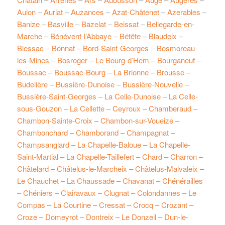
Aulon
–
Auriat
–
Auzances
–
Azat-Châtenet
–
Azerables
–
Banize
–
Basville
–
Bazelat
–
Beissat
–
Bellegarde-en-
Marche
–
Bénévent-l’Abbaye
–
Bétête
–
Blaudeix
–
Blessac
–
Bonnat
–
Bord-Saint-Georges
–
Bosmoreau-
les-Mines
–
Bosroger
–
Le Bourg-d’Hem
–
Bourganeuf
–
Boussac
–
Boussac-Bourg
–
La Brionne
–
Brousse
–
Budelière
–
Bussière-Dunoise
–
Bussière-Nouvelle
–
Bussière-Saint-Georges
–
La Celle-Dunoise
–
La Celle-
sous-Gouzon
–
La Cellette
–
Ceyroux
–
Chamberaud
–
Chambon-Sainte-Croix
–
Chambon-sur-Voueize
–
Chambonchard
–
Chamborand
–
Champagnat
–
Champsanglard
–
La Chapelle-Baloue
–
La Chapelle-
Saint-Martial
–
La Chapelle-Taillefert
–
Chard
–
Charron
–
Châtelard
–
Châtelus-le-Marcheix
–
Châtelus-Malvaleix
–
Le Chauchet
–
La Chaussade
–
Chavanat
–
Chénérailles
–
Chéniers
–
Clairavaux
–
Clugnat
–
Colondannes
–
Le
Compas
–
La Courtine
–
Cressat
–
Crocq
–
Crozant
–
Croze
–
Domeyrot
–
Dontreix
–
Le Donzeil
–
Dun-le-