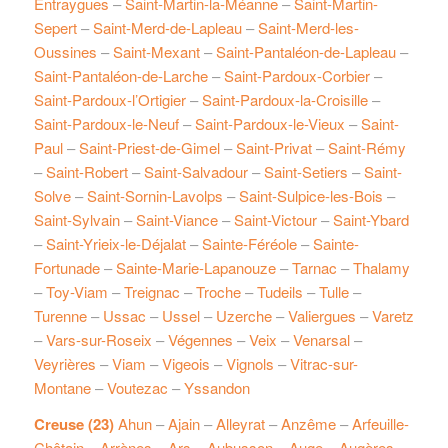
Entraygues
–
Saint-Martin-la-Méanne
–
Saint-Martin-
Sepert
–
Saint-Merd-de-Lapleau
–
Saint-Merd-les-
Oussines
–
Saint-Mexant
–
Saint-Pantaléon-de-Lapleau
–
Saint-Pantaléon-de-Larche
–
Saint-Pardoux-Corbier
–
Saint-Pardoux-l’Ortigier
–
Saint-Pardoux-la-Croisille
–
Saint-Pardoux-le-Neuf
–
Saint-Pardoux-le-Vieux
–
Saint-
Paul
–
Saint-Priest-de-Gimel
–
Saint-Privat
–
Saint-Rémy
–
Saint-Robert
–
Saint-Salvadour
–
Saint-Setiers
–
Saint-
Solve
–
Saint-Sornin-Lavolps
–
Saint-Sulpice-les-Bois
–
Saint-Sylvain
–
Saint-Viance
–
Saint-Victour
–
Saint-Ybard
–
Saint-Yrieix-le-Déjalat
–
Sainte-Féréole
–
Sainte-
Fortunade
–
Sainte-Marie-Lapanouze
–
Tarnac
–
Thalamy
–
Toy-Viam
–
Treignac
–
Troche
–
Tudeils
–
Tulle
–
Turenne
–
Ussac
–
Ussel
–
Uzerche
–
Valiergues
–
Varetz
–
Vars-sur-Roseix
–
Végennes
–
Veix
–
Venarsal
–
Veyrières
–
Viam
–
Vigeois
–
Vignols
–
Vitrac-sur-
Montane
–
Voutezac
–
Yssandon
Creuse (23)
Ahun
–
Ajain
–
Alleyrat
–
Anzême
–
Arfeuille-
Châtain
–
Arrènes
–
Ars
–
Aubusson
–
Auge
–
Augères
–