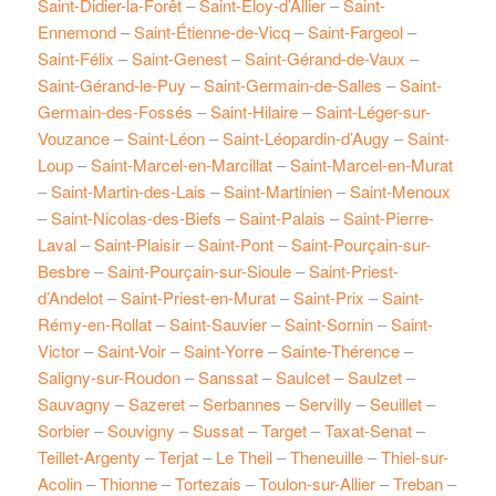
Saint-Didier-la-Forêt
–
Saint-Éloy-d’Allier
–
Saint-
Ennemond
–
Saint-Étienne-de-Vicq
–
Saint-Fargeol
–
Saint-Félix
–
Saint-Genest
–
Saint-Gérand-de-Vaux
–
Saint-Gérand-le-Puy
–
Saint-Germain-de-Salles
–
Saint-
Germain-des-Fossés
–
Saint-Hilaire
–
Saint-Léger-sur-
Vouzance
–
Saint-Léon
–
Saint-Léopardin-d’Augy
–
Saint-
Loup
–
Saint-Marcel-en-Marcillat
–
Saint-Marcel-en-Murat
–
Saint-Martin-des-Lais
–
Saint-Martinien
–
Saint-Menoux
–
Saint-Nicolas-des-Biefs
–
Saint-Palais
–
Saint-Pierre-
Laval
–
Saint-Plaisir
–
Saint-Pont
–
Saint-Pourçain-sur-
Besbre
–
Saint-Pourçain-sur-Sioule
–
Saint-Priest-
d’Andelot
–
Saint-Priest-en-Murat
–
Saint-Prix
–
Saint-
Rémy-en-Rollat
–
Saint-Sauvier
–
Saint-Sornin
–
Saint-
Victor
–
Saint-Voir
–
Saint-Yorre
–
Sainte-Thérence
–
Saligny-sur-Roudon
–
Sanssat
–
Saulcet
–
Saulzet
–
Sauvagny
–
Sazeret
–
Serbannes
–
Servilly
–
Seuillet
–
Sorbier
–
Souvigny
–
Sussat
–
Target
–
Taxat-Senat
–
Teillet-Argenty
–
Terjat
–
Le Theil
–
Theneuille
–
Thiel-sur-
Acolin
–
Thionne
–
Tortezais
–
Toulon-sur-Allier
–
Treban
–