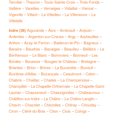
Tercillat
–
Thauron
–
Toulx-Sainte-Croix
–
Trois-Fonds
–
Vallière
–
Vareilles
–
Verneiges
–
Vidaillat
–
Viersat
–
Vigeville
–
Villard
–
La Villedieu
–
La Villeneuve
–
La
Villetelle
Indre (36)
Aigurande
–
Aize
–
Ambrault
–
Anjouin
–
Ardentes
–
Argenton-sur-Creuse
–
Argy
–
Arpheuilles
–
Arthon
–
Azay-le-Ferron
–
Badecon-le-Pin
–
Bagneux
–
Baraize
–
Baudres
–
Bazaiges
–
Beaulieu
–
Bélâbre
–
La
Berthenoux
–
Le Blanc
–
Bommiers
–
Bonneuil
–
Les
Bordes
–
Bouesse
–
Bouges-le-Château
–
Bretagne
–
Briantes
–
Brion
–
Brives
–
La Buxerette
–
Buxeuil
–
Buxières-d’Aillac
–
Buzançais
–
Ceaulmont
–
Celon
–
Chabris
–
Chaillac
–
Chalais
–
La Champenoise
–
Champillet
–
La Chapelle-Orthemale
–
La Chapelle-Saint-
Laurian
–
Chasseneuil
–
Chassignolles
–
Châteauroux
–
Châtillon-sur-Indre
–
La Châtre
–
La Châtre-Langlin
–
Chavin
–
Chazelet
–
Chezelles
–
Chitray
–
Chouday
–
Ciron
–
Cléré-du-Bois
–
Clion
–
Cluis
–
Coings
–