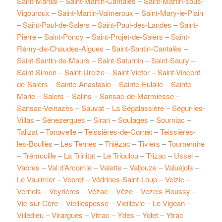
Saint-Martial
–
Saint-Martin-Cantalès
–
Saint-Martin-sous-
Vigouroux
–
Saint-Martin-Valmeroux
–
Saint-Mary-le-Plain
–
Saint-Paul-de-Salers
–
Saint-Paul-des-Landes
–
Saint-
Pierre
–
Saint-Poncy
–
Saint-Projet-de-Salers
–
Saint-
Rémy-de-Chaudes-Aigues
–
Saint-Santin-Cantalès
–
Saint-Santin-de-Maurs
–
Saint-Saturnin
–
Saint-Saury
–
Saint-Simon
–
Saint-Urcize
–
Saint-Victor
–
Saint-Vincent-
de-Salers
–
Sainte-Anastasie
–
Sainte-Eulalie
–
Sainte-
Marie
–
Salers
–
Salins
–
Sansac-de-Marmiesse
–
Sansac-Veinazès
–
Sauvat
–
La Ségalassière
–
Ségur-les-
Villas
–
Sénezergues
–
Siran
–
Soulages
–
Sourniac
–
Talizat
–
Tanavelle
–
Teissières-de-Cornet
–
Teissières-
les-Bouliès
–
Les Ternes
–
Thiézac
–
Tiviers
–
Tournemire
–
Trémouille
–
La Trinitat
–
Le Trioulou
–
Trizac
–
Ussel
–
Vabres
–
Val d’Arcomie
–
Valette
–
Valjouze
–
Valuéjols
–
Le Vaulmier
–
Vebret
–
Védrines-Saint-Loup
–
Velzic
–
Vernols
–
Veyrières
–
Vézac
–
Vèze
–
Vezels-Roussy
–
Vic-sur-Cère
–
Vieillespesse
–
Vieillevie
–
Le Vigean
–
Villedieu
–
Virargues
–
Vitrac
–
Ydes
–
Yolet
–
Ytrac