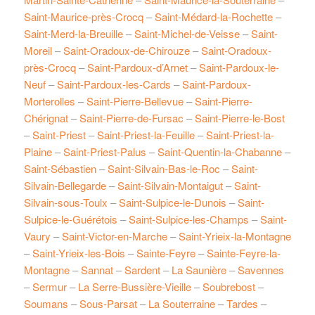
Saint-Maurice-près-Crocq
–
Saint-Médard-la-Rochette
–
Saint-Merd-la-Breuille
–
Saint-Michel-de-Veisse
–
Saint-
Moreil
–
Saint-Oradoux-de-Chirouze
–
Saint-Oradoux-
près-Crocq
–
Saint-Pardoux-d’Arnet
–
Saint-Pardoux-le-
Neuf
–
Saint-Pardoux-les-Cards
–
Saint-Pardoux-
Morterolles
–
Saint-Pierre-Bellevue
–
Saint-Pierre-
Chérignat
–
Saint-Pierre-de-Fursac
–
Saint-Pierre-le-Bost
–
Saint-Priest
–
Saint-Priest-la-Feuille
–
Saint-Priest-la-
Plaine
–
Saint-Priest-Palus
–
Saint-Quentin-la-Chabanne
–
Saint-Sébastien
–
Saint-Silvain-Bas-le-Roc
–
Saint-
Silvain-Bellegarde
–
Saint-Silvain-Montaigut
–
Saint-
Silvain-sous-Toulx
–
Saint-Sulpice-le-Dunois
–
Saint-
Sulpice-le-Guérétois
–
Saint-Sulpice-les-Champs
–
Saint-
Vaury
–
Saint-Victor-en-Marche
–
Saint-Yrieix-la-Montagne
–
Saint-Yrieix-les-Bois
–
Sainte-Feyre
–
Sainte-Feyre-la-
Montagne
–
Sannat
–
Sardent
–
La Saunière
–
Savennes
–
Sermur
–
La Serre-Bussière-Vieille
–
Soubrebost
–
Soumans
–
Sous-Parsat
–
La Souterraine
–
Tardes
–