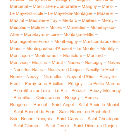
Marcenat
–
Marcillat-en-Combraille
–
Marigny
–
Mariol
–
Le Mayet-d’École
–
Le Mayet-de-Montagne
–
Mazerier
–
Mazirat
–
Meaulne-Vitray
–
Meillard
–
Meillers
–
Mercy
–
Mesples
–
Molinet
–
Molles
–
Monestier
–
Monétay-sur-
Allier
–
Monétay-sur-Loire
–
Montaigu-le-Blin
–
Montaiguët-en-Forez
–
Montbeugny
–
Montcombroux-les-
Mines
–
Monteignet-sur-l’Andelot
–
Le Montet
–
Montilly
–
Montluçon
–
Montmarault
–
Montoldre
–
Montord
–
Montvicq
–
Moulins
–
Murat
–
Nades
–
Nassigny
–
Naves
–
Néris-les-Bains
–
Neuilly-en-Donjon
–
Neuilly-le-Réal
–
Neure
–
Neuvy
–
Nizerolles
–
Noyant-d’Allier
–
Paray-le-
Frésil
–
Paray-sous-Briailles
–
Périgny
–
La Petite-Marche
–
Pierrefitte-sur-Loire
–
Le Pin
–
Poëzat
–
Pouzy-Mésangy
–
Prémilhat
–
Quinssaines
–
Reugny
–
Rocles
–
Rongères
–
Ronnet
–
Saint-Angel
–
Saint-Aubin-le-Monial
–
Saint-Bonnet-de-Four
–
Saint-Bonnet-de-Rochefort
–
Saint-Bonnet-Tronçais
–
Saint-Caprais
–
Saint-Christophe
–
Saint-Clément
–
Saint-Désiré
–
Saint-Didier-en-Donjon
–