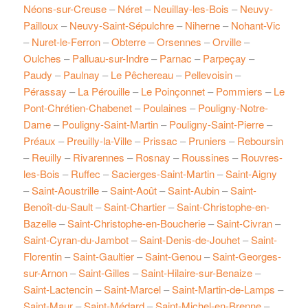
Néons-sur-Creuse
–
Néret
–
Neuillay-les-Bois
–
Neuvy-
Pailloux
–
Neuvy-Saint-Sépulchre
–
Niherne
–
Nohant-Vic
–
Nuret-le-Ferron
–
Obterre
–
Orsennes
–
Orville
–
Oulches
–
Palluau-sur-Indre
–
Parnac
–
Parpeçay
–
Paudy
–
Paulnay
–
Le Pêchereau
–
Pellevoisin
–
Pérassay
–
La Pérouille
–
Le Poinçonnet
–
Pommiers
–
Le
Pont-Chrétien-Chabenet
–
Poulaines
–
Pouligny-Notre-
Dame
–
Pouligny-Saint-Martin
–
Pouligny-Saint-Pierre
–
Préaux
–
Preuilly-la-Ville
–
Prissac
–
Pruniers
–
Reboursin
–
Reuilly
–
Rivarennes
–
Rosnay
–
Roussines
–
Rouvres-
les-Bois
–
Ruffec
–
Sacierges-Saint-Martin
–
Saint-Aigny
–
Saint-Aoustrille
–
Saint-Août
–
Saint-Aubin
–
Saint-
Benoît-du-Sault
–
Saint-Chartier
–
Saint-Christophe-en-
Bazelle
–
Saint-Christophe-en-Boucherie
–
Saint-Civran
–
Saint-Cyran-du-Jambot
–
Saint-Denis-de-Jouhet
–
Saint-
Florentin
–
Saint-Gaultier
–
Saint-Genou
–
Saint-Georges-
sur-Arnon
–
Saint-Gilles
–
Saint-Hilaire-sur-Benaize
–
Saint-Lactencin
–
Saint-Marcel
–
Saint-Martin-de-Lamps
–
Saint-Maur
–
Saint-Médard
–
Saint-Michel-en-Brenne
–