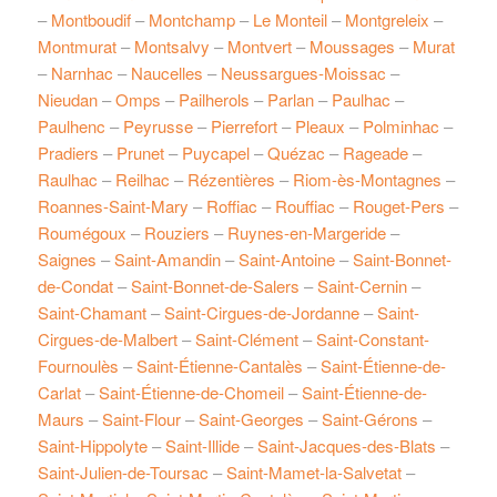
–
Montboudif
–
Montchamp
–
Le Monteil
–
Montgreleix
–
Montmurat
–
Montsalvy
–
Montvert
–
Moussages
–
Murat
–
Narnhac
–
Naucelles
–
Neussargues-Moissac
–
Nieudan
–
Omps
–
Pailherols
–
Parlan
–
Paulhac
–
Paulhenc
–
Peyrusse
–
Pierrefort
–
Pleaux
–
Polminhac
–
Pradiers
–
Prunet
–
Puycapel
–
Quézac
–
Rageade
–
Raulhac
–
Reilhac
–
Rézentières
–
Riom-ès-Montagnes
–
Roannes-Saint-Mary
–
Roffiac
–
Rouffiac
–
Rouget-Pers
–
Roumégoux
–
Rouziers
–
Ruynes-en-Margeride
–
Saignes
–
Saint-Amandin
–
Saint-Antoine
–
Saint-Bonnet-
de-Condat
–
Saint-Bonnet-de-Salers
–
Saint-Cernin
–
Saint-Chamant
–
Saint-Cirgues-de-Jordanne
–
Saint-
Cirgues-de-Malbert
–
Saint-Clément
–
Saint-Constant-
Fournoulès
–
Saint-Étienne-Cantalès
–
Saint-Étienne-de-
Carlat
–
Saint-Étienne-de-Chomeil
–
Saint-Étienne-de-
Maurs
–
Saint-Flour
–
Saint-Georges
–
Saint-Gérons
–
Saint-Hippolyte
–
Saint-Illide
–
Saint-Jacques-des-Blats
–
Saint-Julien-de-Toursac
–
Saint-Mamet-la-Salvetat
–