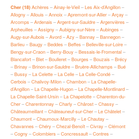
Cher (18)
Achères
–
Ainay-le-Vieil
–
Les Aix-d’Angillon
–
Allogny
–
Allouis
–
Annoix
–
Apremont-sur-Allier
–
Arçay
–
Arcomps
–
Ardenais
–
Argent-sur-Sauldre
–
Argenvières
–
Arpheuilles
–
Assigny
–
Aubigny-sur-Nère
–
Aubinges
–
Augy-sur-Aubois
–
Avord
–
Azy
–
Bannay
–
Bannegon
–
Barlieu
–
Baugy
–
Beddes
–
Beffes
–
Belleville-sur-Loire
–
Bengy-sur-Craon
–
Berry-Bouy
–
Bessais-le-Fromental
–
Blancafort
–
Blet
–
Boulleret
–
Bourges
–
Bouzais
–
Brécy
–
Brinay
–
Brinon-sur-Sauldre
–
Bruère-Allichamps
–
Bué
–
Bussy
–
La Celette
–
La Celle
–
La Celle-Condé
–
Cerbois
–
Chalivoy-Milon
–
Chambon
–
La Chapelle-
d’Angillon
–
La Chapelle-Hugon
–
La Chapelle-Montlinard
–
La Chapelle-Saint-Ursin
–
La Chapelotte
–
Charenton-du-
Cher
–
Charentonnay
–
Charly
–
Chârost
–
Chassy
–
Châteaumeillant
–
Châteauneuf-sur-Cher
–
Le Châtelet
–
Chaumont
–
Chaumoux-Marcilly
–
Le Chautay
–
Chavannes
–
Chéry
–
Chezal-Benoît
–
Civray
–
Clémont
–
Cogny
–
Colombiers
–
Concressault
–
Contres
–