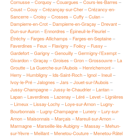
Cornusse
–
Corquoy
–
Couargues
–
Cours-les-Barres
–
Coust
–
Couy
–
Crézançay-sur-Cher
–
Crézancy-en-
Sancerre
–
Croisy
–
Crosses
–
Cuffy
–
Culan
–
Dampierre-en-Crot
–
Dampierre-en-Graçay
–
Drevant
–
Dun-sur-Auron
–
Ennordres
–
Épineuil-le-Fleuriel
–
Étréchy
–
Farges-Allichamps
–
Farges-en-Septaine
–
Faverdines
–
Feux
–
Flavigny
–
Foëcy
–
Fussy
–
Gardefort
–
Garigny
–
Genouilly
–
Germigny-l’Exempt
–
Givardon
–
Graçay
–
Groises
–
Gron
–
Grossouvre
–
La
Groutte
–
La Guerche-sur-l’Aubois
–
Henrichemont
–
Herry
–
Humbligny
–
Ids-Saint-Roch
–
Ignol
–
Ineuil
–
Ivoy-le-Pré
–
Jalognes
–
Jars
–
Jouet-sur-l’Aubois
–
Jussy-Champagne
–
Jussy-le-Chaudrier
–
Lantan
–
Lapan
–
Laverdines
–
Lazenay
–
Léré
–
Levet
–
Lignières
–
Limeux
–
Lissay-Lochy
–
Loye-sur-Arnon
–
Lugny-
Bourbonnais
–
Lugny-Champagne
–
Lunery
–
Lury-sur-
Arnon
–
Maisonnais
–
Marçais
–
Mareuil-sur-Arnon
–
Marmagne
–
Marseille-lès-Aubigny
–
Massay
–
Mehun-
sur-Yèvre
–
Meillant
–
Menetou-Couture
–
Menetou-Râtel