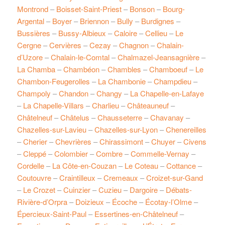
Montrond
–
Boisset-Saint-Priest
–
Bonson
–
Bourg-
Argental
–
Boyer
–
Briennon
–
Bully
–
Burdignes
–
Bussières
–
Bussy-Albieux
–
Caloire
–
Cellieu
–
Le
Cergne
–
Cervières
–
Cezay
–
Chagnon
–
Chalain-
d’Uzore
–
Chalain-le-Comtal
–
Chalmazel-Jeansagnière
–
La Chamba
–
Chambéon
–
Chambles
–
Chamboeuf
–
Le
Chambon-Feugerolles
–
La Chambonie
–
Champdieu
–
Champoly
–
Chandon
–
Changy
–
La Chapelle-en-Lafaye
–
La Chapelle-Villars
–
Charlieu
–
Châteauneuf
–
Châtelneuf
–
Châtelus
–
Chausseterre
–
Chavanay
–
Chazelles-sur-Lavieu
–
Chazelles-sur-Lyon
–
Chenereilles
–
Cherier
–
Chevrières
–
Chirassimont
–
Chuyer
–
Civens
–
Cleppé
–
Colombier
–
Combre
–
Commelle-Vernay
–
Cordelle
–
La Côte-en-Couzan
–
Le Coteau
–
Cottance
–
Coutouvre
–
Craintilleux
–
Cremeaux
–
Croizet-sur-Gand
–
Le Crozet
–
Cuinzier
–
Cuzieu
–
Dargoire
–
Débats-
Rivière-d’Orpra
–
Doizieux
–
Écoche
–
Écotay-l’Olme
–
Épercieux-Saint-Paul
–
Essertines-en-Châtelneuf
–