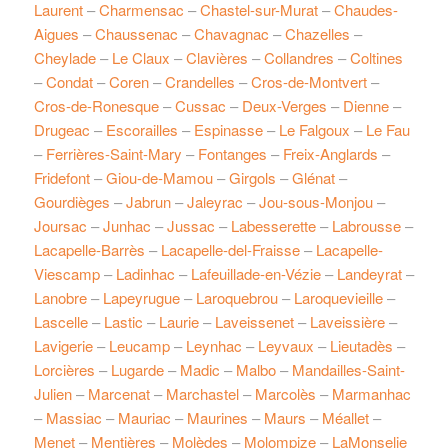
Laurent
–
Charmensac
–
Chastel-sur-Murat
–
Chaudes-
Aigues
–
Chaussenac
–
Chavagnac
–
Chazelles
–
Cheylade
–
Le Claux
–
Clavières
–
Collandres
–
Coltines
–
Condat
–
Coren
–
Crandelles
–
Cros-de-Montvert
–
Cros-de-Ronesque
–
Cussac
–
Deux-Verges
–
Dienne
–
Drugeac
–
Escorailles
–
Espinasse
–
Le Falgoux
–
Le Fau
–
Ferrières-Saint-Mary
–
Fontanges
–
Freix-Anglards
–
Fridefont
–
Giou-de-Mamou
–
Girgols
–
Glénat
–
Gourdièges
–
Jabrun
–
Jaleyrac
–
Jou-sous-Monjou
–
Joursac
–
Junhac
–
Jussac
–
Labesserette
–
Labrousse
–
Lacapelle-Barrès
–
Lacapelle-del-Fraisse
–
Lacapelle-
Viescamp
–
Ladinhac
–
Lafeuillade-en-Vézie
–
Landeyrat
–
Lanobre
–
Lapeyrugue
–
Laroquebrou
–
Laroquevieille
–
Lascelle
–
Lastic
–
Laurie
–
Laveissenet
–
Laveissière
–
Lavigerie
–
Leucamp
–
Leynhac
–
Leyvaux
–
Lieutadès
–
Lorcières
–
Lugarde
–
Madic
–
Malbo
–
Mandailles-Saint-
Julien
–
Marcenat
–
Marchastel
–
Marcolès
–
Marmanhac
–
Massiac
–
Mauriac
–
Maurines
–
Maurs
–
Méallet
–
Menet
–
Mentières
–
Molèdes
–
Molompize
–
LaMonselie