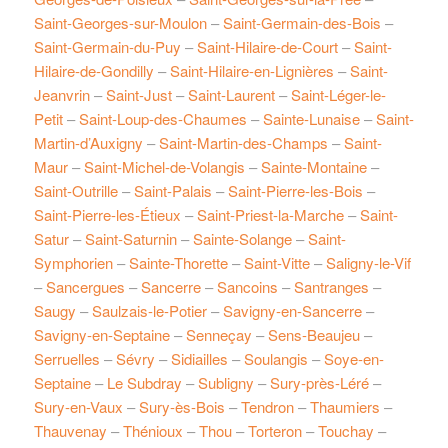
Saint-Georges-sur-Moulon
–
Saint-Germain-des-Bois
–
Saint-Germain-du-Puy
–
Saint-Hilaire-de-Court
–
Saint-
Hilaire-de-Gondilly
–
Saint-Hilaire-en-Lignières
–
Saint-
Jeanvrin
–
Saint-Just
–
Saint-Laurent
–
Saint-Léger-le-
Petit
–
Saint-Loup-des-Chaumes
–
Sainte-Lunaise
–
Saint-
Martin-d’Auxigny
–
Saint-Martin-des-Champs
–
Saint-
Maur
–
Saint-Michel-de-Volangis
–
Sainte-Montaine
–
Saint-Outrille
–
Saint-Palais
–
Saint-Pierre-les-Bois
–
Saint-Pierre-les-Étieux
–
Saint-Priest-la-Marche
–
Saint-
Satur
–
Saint-Saturnin
–
Sainte-Solange
–
Saint-
Symphorien
–
Sainte-Thorette
–
Saint-Vitte
–
Saligny-le-Vif
–
Sancergues
–
Sancerre
–
Sancoins
–
Santranges
–
Saugy
–
Saulzais-le-Potier
–
Savigny-en-Sancerre
–
Savigny-en-Septaine
–
Senneçay
–
Sens-Beaujeu
–
Serruelles
–
Sévry
–
Sidiailles
–
Soulangis
–
Soye-en-
Septaine
–
Le Subdray
–
Subligny
–
Sury-près-Léré
–
Sury-en-Vaux
–
Sury-ès-Bois
–
Tendron
–
Thaumiers
–
Thauvenay
–
Thénioux
–
Thou
–
Torteron
–
Touchay
–