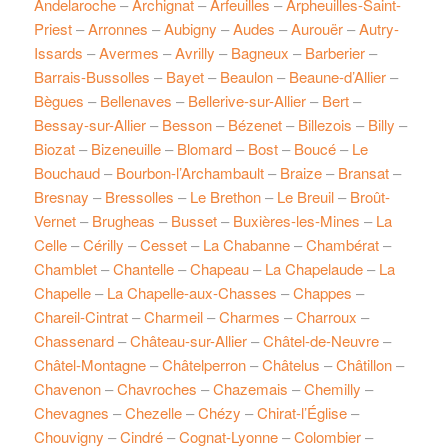
Andelaroche
–
Archignat
–
Arfeuilles
–
Arpheuilles-Saint-
Priest
–
Arronnes
–
Aubigny
–
Audes
–
Aurouër
–
Autry-
Issards
–
Avermes
–
Avrilly
–
Bagneux
–
Barberier
–
Barrais-Bussolles
–
Bayet
–
Beaulon
–
Beaune-d’Allier
–
Bègues
–
Bellenaves
–
Bellerive-sur-Allier
–
Bert
–
Bessay-sur-Allier
–
Besson
–
Bézenet
–
Billezois
–
Billy
–
Biozat
–
Bizeneuille
–
Blomard
–
Bost
–
Boucé
–
Le
Bouchaud
–
Bourbon-l’Archambault
–
Braize
–
Bransat
–
Bresnay
–
Bressolles
–
Le Brethon
–
Le Breuil
–
Broût-
Vernet
–
Brugheas
–
Busset
–
Buxières-les-Mines
–
La
Celle
–
Cérilly
–
Cesset
–
La Chabanne
–
Chambérat
–
Chamblet
–
Chantelle
–
Chapeau
–
La Chapelaude
–
La
Chapelle
–
La Chapelle-aux-Chasses
–
Chappes
–
Chareil-Cintrat
–
Charmeil
–
Charmes
–
Charroux
–
Chassenard
–
Château-sur-Allier
–
Châtel-de-Neuvre
–
Châtel-Montagne
–
Châtelperron
–
Châtelus
–
Châtillon
–
Chavenon
–
Chavroches
–
Chazemais
–
Chemilly
–
Chevagnes
–
Chezelle
–
Chézy
–
Chirat-l’Église
–
Chouvigny
–
Cindré
–
Cognat-Lyonne
–
Colombier
–