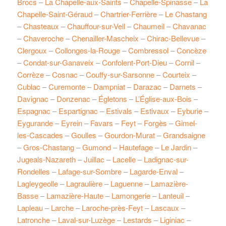
Brocs
–
La Chapelle-aux-Saints
–
Chapelle-Spinasse
–
La
Chapelle-Saint-Géraud
–
Chartrier-Ferrière
–
Le Chastang
–
Chasteaux
–
Chauffour-sur-Vell
–
Chaumeil
–
Chavanac
–
Chaveroche
–
Chenailler-Mascheix
–
Chirac-Bellevue
–
Clergoux
–
Collonges-la-Rouge
–
Combressol
–
Concèze
–
Condat-sur-Ganaveix
–
Confolent-Port-Dieu
–
Cornil
–
Corrèze
–
Cosnac
–
Couffy-sur-Sarsonne
–
Courteix
–
Cublac
–
Curemonte
–
Dampniat
–
Darazac
–
Darnets
–
Davignac
–
Donzenac
–
Égletons
–
L’Église-aux-Bois
–
Espagnac
–
Espartignac
–
Estivals
–
Estivaux
–
Eyburie
–
Eygurande
–
Eyrein
–
Favars
–
Feyt
–
Forgès
–
Gimel-
les-Cascades
–
Goulles
–
Gourdon-Murat
–
Grandsaigne
–
Gros-Chastang
–
Gumond
–
Hautefage
–
Le Jardin
–
Jugeals-Nazareth
–
Juillac
–
Lacelle
–
Ladignac-sur-
Rondelles
–
Lafage-sur-Sombre
–
Lagarde-Enval
–
Lagleygeolle
–
Lagraulière
–
Laguenne
–
Lamazière-
Basse
–
Lamazière-Haute
–
Lamongerie
–
Lanteuil
–
Lapleau
–
Larche
–
Laroche-près-Feyt
–
Lascaux
–
Latronche
–
Laval-sur-Luzège
–
Lestards
–
Liginiac
–