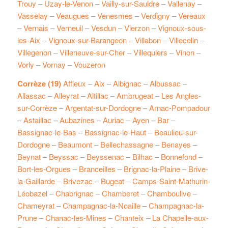
Trouy
–
Uzay-le-Venon
–
Vailly-sur-Sauldre
–
Vallenay
–
Vasselay
–
Veaugues
–
Venesmes
–
Verdigny
–
Vereaux
–
Vernais
–
Verneuil
–
Vesdun
–
Vierzon
–
Vignoux-sous-
les-Aix
–
Vignoux-sur-Barangeon
–
Villabon
–
Villecelin
–
Villegenon
–
Villeneuve-sur-Cher
–
Villequiers
–
Vinon
–
Vorly
–
Vornay
–
Vouzeron
Corrèze (19)
Affieux
–
Aix
–
Albignac
–
Albussac
–
Allassac
–
Alleyrat
–
Altillac
–
Ambrugeat
–
Les Angles-
sur-Corrèze
–
Argentat-sur-Dordogne
–
Arnac-Pompadour
–
Astaillac
–
Aubazines
–
Auriac
–
Ayen
–
Bar
–
Bassignac-le-Bas
–
Bassignac-le-Haut
–
Beaulieu-sur-
Dordogne
–
Beaumont
–
Bellechassagne
–
Benayes
–
Beynat
–
Beyssac
–
Beyssenac
–
Bilhac
–
Bonnefond
–
Bort-les-Orgues
–
Branceilles
–
Brignac-la-Plaine
–
Brive-
la-Gaillarde
–
Brivezac
–
Bugeat
–
Camps-Saint-Mathurin-
Léobazel
–
Chabrignac
–
Chamberet
–
Chamboulive
–
Chameyrat
–
Champagnac-la-Noaille
–
Champagnac-la-
Prune
–
Chanac-les-Mines
–
Chanteix
–
La Chapelle-aux-