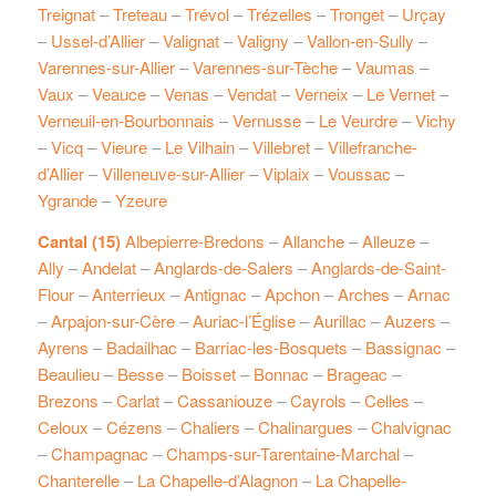
Treignat
–
Treteau
–
Trévol
–
Trézelles
–
Tronget
–
Urçay
–
Ussel-d’Allier
–
Valignat
–
Valigny
–
Vallon-en-Sully
–
Varennes-sur-Allier
–
Varennes-sur-Tèche
–
Vaumas
–
Vaux
–
Veauce
–
Venas
–
Vendat
–
Verneix
–
Le Vernet
–
Verneuil-en-Bourbonnais
–
Vernusse
–
Le Veurdre
–
Vichy
–
Vicq
–
Vieure
–
Le Vilhain
–
Villebret
–
Villefranche-
d’Allier
–
Villeneuve-sur-Allier
–
Viplaix
–
Voussac
–
Ygrande
–
Yzeure
Cantal (15)
Albepierre-Bredons
–
Allanche
–
Alleuze
–
Ally
–
Andelat
–
Anglards-de-Salers
–
Anglards-de-Saint-
Flour
–
Anterrieux
–
Antignac
–
Apchon
–
Arches
–
Arnac
–
Arpajon-sur-Cère
–
Auriac-l’Église
–
Aurillac
–
Auzers
–
Ayrens
–
Badailhac
–
Barriac-les-Bosquets
–
Bassignac
–
Beaulieu
–
Besse
–
Boisset
–
Bonnac
–
Brageac
–
Brezons
–
Carlat
–
Cassaniouze
–
Cayrols
–
Celles
–
Celoux
–
Cézens
–
Chaliers
–
Chalinargues
–
Chalvignac
–
Champagnac
–
Champs-sur-Tarentaine-Marchal
–
Chanterelle
–
La Chapelle-d’Alagnon
–
La Chapelle-