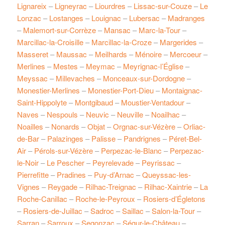
Lignareix
–
Ligneyrac
–
Liourdres
–
Lissac-sur-Couze
–
Le
Lonzac
–
Lostanges
–
Louignac
–
Lubersac
–
Madranges
–
Malemort-sur-Corrèze
–
Mansac
–
Marc-la-Tour
–
Marcillac-la-Croisille
–
Marcillac-la-Croze
–
Margerides
–
Masseret
–
Maussac
–
Meilhards
–
Ménoire
–
Mercoeur
–
Merlines
–
Mestes
–
Meymac
–
Meyrignac-l’Église
–
Meyssac
–
Millevaches
–
Monceaux-sur-Dordogne
–
Monestier-Merlines
–
Monestier-Port-Dieu
–
Montaignac-
Saint-Hippolyte
–
Montgibaud
–
Moustier-Ventadour
–
Naves
–
Nespouls
–
Neuvic
–
Neuville
–
Noailhac
–
Noailles
–
Nonards
–
Objat
–
Orgnac-sur-Vézère
–
Orliac-
de-Bar
–
Palazinges
–
Palisse
–
Pandrignes
–
Péret-Bel-
Air
–
Pérols-sur-Vézère
–
Perpezac-le-Blanc
–
Perpezac-
le-Noir
–
Le Pescher
–
Peyrelevade
–
Peyrissac
–
Pierrefitte
–
Pradines
–
Puy-d’Arnac
–
Queyssac-les-
Vignes
–
Reygade
–
Rilhac-Treignac
–
Rilhac-Xaintrie
–
La
Roche-Canillac
–
Roche-le-Peyroux
–
Rosiers-d’Égletons
–
Rosiers-de-Juillac
–
Sadroc
–
Saillac
–
Salon-la-Tour
–
Sarran
–
Sarroux
–
Segonzac
–
Ségur-le-Château
–