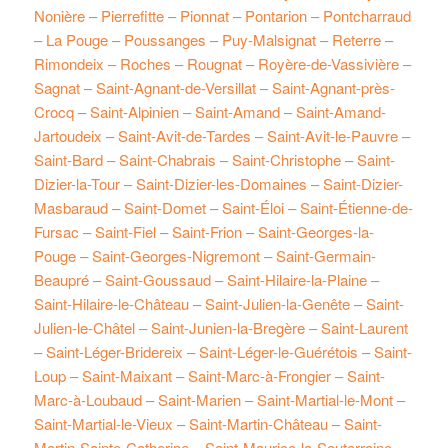
Nonière
–
Pierrefitte
–
Pionnat
–
Pontarion
–
Pontcharraud
–
La Pouge
–
Poussanges
–
Puy-Malsignat
–
Reterre
–
Rimondeix
–
Roches
–
Rougnat
–
Royère-de-Vassivière
–
Sagnat
–
Saint-Agnant-de-Versillat
–
Saint-Agnant-près-
Crocq
–
Saint-Alpinien
–
Saint-Amand
–
Saint-Amand-
Jartoudeix
–
Saint-Avit-de-Tardes
–
Saint-Avit-le-Pauvre
–
Saint-Bard
–
Saint-Chabrais
–
Saint-Christophe
–
Saint-
Dizier-la-Tour
–
Saint-Dizier-les-Domaines
–
Saint-Dizier-
Masbaraud
–
Saint-Domet
–
Saint-Éloi
–
Saint-Étienne-de-
Fursac
–
Saint-Fiel
–
Saint-Frion
–
Saint-Georges-la-
Pouge
–
Saint-Georges-Nigremont
–
Saint-Germain-
Beaupré
–
Saint-Goussaud
–
Saint-Hilaire-la-Plaine
–
Saint-Hilaire-le-Château
–
Saint-Julien-la-Genête
–
Saint-
Julien-le-Châtel
–
Saint-Junien-la-Bregère
–
Saint-Laurent
–
Saint-Léger-Bridereix
–
Saint-Léger-le-Guérétois
–
Saint-
Loup
–
Saint-Maixant
–
Saint-Marc-à-Frongier
–
Saint-
Marc-à-Loubaud
–
Saint-Marien
–
Saint-Martial-le-Mont
–
Saint-Martial-le-Vieux
–
Saint-Martin-Château
–
Saint-
Martin-Sainte-Catherine
–
Saint-Maurice-la-Souterraine
–