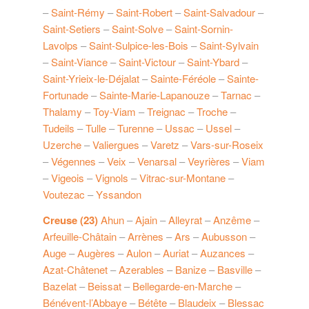
–
Saint-Rémy
–
Saint-Robert
–
Saint-Salvadour
–
Saint-Setiers
–
Saint-Solve
–
Saint-Sornin-
Lavolps
–
Saint-Sulpice-les-Bois
–
Saint-Sylvain
–
Saint-Viance
–
Saint-Victour
–
Saint-Ybard
–
Saint-Yrieix-le-Déjalat
–
Sainte-Féréole
–
Sainte-
Fortunade
–
Sainte-Marie-Lapanouze
–
Tarnac
–
Thalamy
–
Toy-Viam
–
Treignac
–
Troche
–
Tudeils
–
Tulle
–
Turenne
–
Ussac
–
Ussel
–
Uzerche
–
Valiergues
–
Varetz
–
Vars-sur-Roseix
–
Végennes
–
Veix
–
Venarsal
–
Veyrières
–
Viam
–
Vigeois
–
Vignols
–
Vitrac-sur-Montane
–
Voutezac
–
Yssandon
Creuse (23)
Ahun
–
Ajain
–
Alleyrat
–
Anzême
–
Arfeuille-Châtain
–
Arrènes
–
Ars
–
Aubusson
–
Auge
–
Augères
–
Aulon
–
Auriat
–
Auzances
–
Azat-Châtenet
–
Azerables
–
Banize
–
Basville
–
Bazelat
–
Beissat
–
Bellegarde-en-Marche
–
Bénévent-l’Abbaye
–
Bétête
–
Blaudeix
–
Blessac