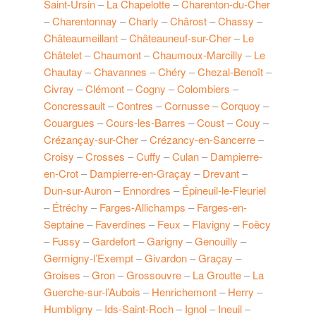
Saint-Ursin
–
La Chapelotte
–
Charenton-du-Cher
–
Charentonnay
–
Charly
–
Chârost
–
Chassy
–
Châteaumeillant
–
Châteauneuf-sur-Cher
–
Le
Châtelet
–
Chaumont
–
Chaumoux-Marcilly
–
Le
Chautay
–
Chavannes
–
Chéry
–
Chezal-Benoît
–
Civray
–
Clémont
–
Cogny
–
Colombiers
–
Concressault
–
Contres
–
Cornusse
–
Corquoy
–
Couargues
–
Cours-les-Barres
–
Coust
–
Couy
–
Crézançay-sur-Cher
–
Crézancy-en-Sancerre
–
Croisy
–
Crosses
–
Cuffy
–
Culan
–
Dampierre-
en-Crot
–
Dampierre-en-Graçay
–
Drevant
–
Dun-sur-Auron
–
Ennordres
–
Épineuil-le-Fleuriel
–
Étréchy
–
Farges-Allichamps
–
Farges-en-
Septaine
–
Faverdines
–
Feux
–
Flavigny
–
Foëcy
–
Fussy
–
Gardefort
–
Garigny
–
Genouilly
–
Germigny-l’Exempt
–
Givardon
–
Graçay
–
Groises
–
Gron
–
Grossouvre
–
La Groutte
–
La
Guerche-sur-l’Aubois
–
Henrichemont
–
Herry
–
Humbligny
–
Ids-Saint-Roch
–
Ignol
–
Ineuil
–