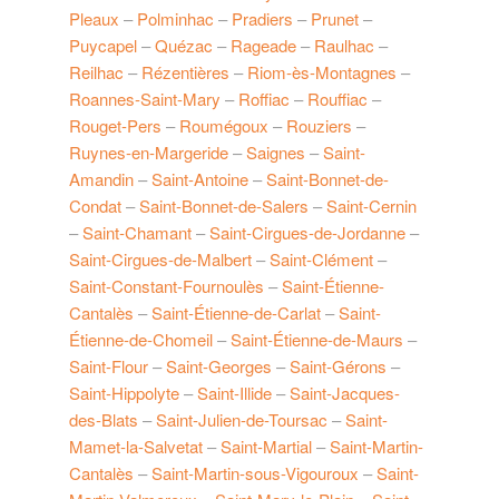
Pleaux
–
Polminhac
–
Pradiers
–
Prunet
–
Puycapel
–
Quézac
–
Rageade
–
Raulhac
–
Reilhac
–
Rézentières
–
Riom-ès-Montagnes
–
Roannes-Saint-Mary
–
Roffiac
–
Rouffiac
–
Rouget-Pers
–
Roumégoux
–
Rouziers
–
Ruynes-en-Margeride
–
Saignes
–
Saint-
Amandin
–
Saint-Antoine
–
Saint-Bonnet-de-
Condat
–
Saint-Bonnet-de-Salers
–
Saint-Cernin
–
Saint-Chamant
–
Saint-Cirgues-de-Jordanne
–
Saint-Cirgues-de-Malbert
–
Saint-Clément
–
Saint-Constant-Fournoulès
–
Saint-Étienne-
Cantalès
–
Saint-Étienne-de-Carlat
–
Saint-
Étienne-de-Chomeil
–
Saint-Étienne-de-Maurs
–
Saint-Flour
–
Saint-Georges
–
Saint-Gérons
–
Saint-Hippolyte
–
Saint-Illide
–
Saint-Jacques-
des-Blats
–
Saint-Julien-de-Toursac
–
Saint-
Mamet-la-Salvetat
–
Saint-Martial
–
Saint-Martin-
Cantalès
–
Saint-Martin-sous-Vigouroux
–
Saint-