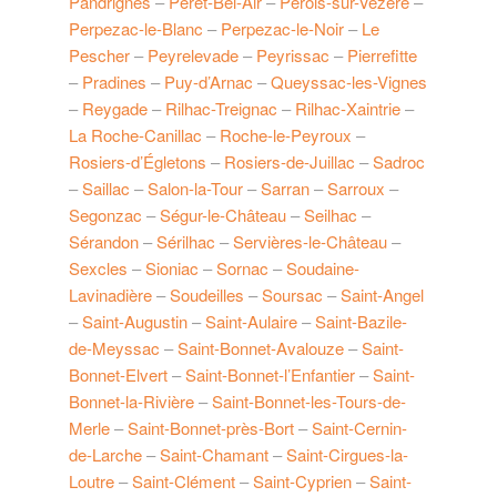
Pandrignes
–
Péret-Bel-Air
–
Pérols-sur-Vézère
–
Perpezac-le-Blanc
–
Perpezac-le-Noir
–
Le
Pescher
–
Peyrelevade
–
Peyrissac
–
Pierrefitte
–
Pradines
–
Puy-d’Arnac
–
Queyssac-les-Vignes
–
Reygade
–
Rilhac-Treignac
–
Rilhac-Xaintrie
–
La Roche-Canillac
–
Roche-le-Peyroux
–
Rosiers-d’Égletons
–
Rosiers-de-Juillac
–
Sadroc
–
Saillac
–
Salon-la-Tour
–
Sarran
–
Sarroux
–
Segonzac
–
Ségur-le-Château
–
Seilhac
–
Sérandon
–
Sérilhac
–
Servières-le-Château
–
Sexcles
–
Sioniac
–
Sornac
–
Soudaine-
Lavinadière
–
Soudeilles
–
Soursac
–
Saint-Angel
–
Saint-Augustin
–
Saint-Aulaire
–
Saint-Bazile-
de-Meyssac
–
Saint-Bonnet-Avalouze
–
Saint-
Bonnet-Elvert
–
Saint-Bonnet-l’Enfantier
–
Saint-
Bonnet-la-Rivière
–
Saint-Bonnet-les-Tours-de-
Merle
–
Saint-Bonnet-près-Bort
–
Saint-Cernin-
de-Larche
–
Saint-Chamant
–
Saint-Cirgues-la-
Loutre
–
Saint-Clément
–
Saint-Cyprien
–
Saint-