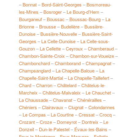
–
Bonnat
–
Bord-Saint-Georges
–
Bosmoreau-
les-Mines
–
Bosroger
–
Le Bourg-d’Hem
–
Bourganeuf
–
Boussac
–
Boussac-Bourg
–
La
Brionne
–
Brousse
–
Budelière
–
Bussière-
Dunoise
–
Bussière-Nouvelle
–
Bussière-Saint-
Georges
–
La Celle-Dunoise
–
La Celle-sous-
Gouzon
–
La Cellette
–
Ceyroux
–
Chamberaud
–
Chambon-Sainte-Croix
–
Chambon-sur-Voueize
–
Chambonchard
–
Chamborand
–
Champagnat
–
Champsanglard
–
La Chapelle-Baloue
–
La
Chapelle-Saint-Martial
–
La Chapelle-Taillefert
–
Chard
–
Charron
–
Châtelard
–
Châtelus-le-
Marcheix
–
Châtelus-Malvaleix
–
Le Chauchet
–
La Chaussade
–
Chavanat
–
Chénérailles
–
Chéniers
–
Clairavaux
–
Clugnat
–
Colondannes
–
Le Compas
–
La Courtine
–
Cressat
–
Crocq
–
Crozant
–
Croze
–
Domeyrot
–
Dontreix
–
Le
Donzeil
–
Dun-le-Palestel
–
Évaux-les-Bains
–
Faux-la-Montagne
–
Faux-Mazuras
–
Felletin
–