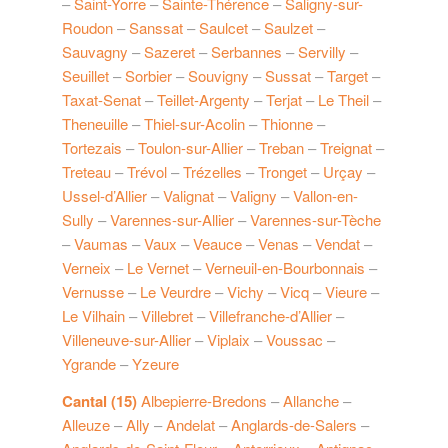
–
Saint-Yorre
–
Sainte-Thérence
–
Saligny-sur-
Roudon
–
Sanssat
–
Saulcet
–
Saulzet
–
Sauvagny
–
Sazeret
–
Serbannes
–
Servilly
–
Seuillet
–
Sorbier
–
Souvigny
–
Sussat
–
Target
–
Taxat-Senat
–
Teillet-Argenty
–
Terjat
–
Le Theil
–
Theneuille
–
Thiel-sur-Acolin
–
Thionne
–
Tortezais
–
Toulon-sur-Allier
–
Treban
–
Treignat
–
Treteau
–
Trévol
–
Trézelles
–
Tronget
–
Urçay
–
Ussel-d’Allier
–
Valignat
–
Valigny
–
Vallon-en-
Sully
–
Varennes-sur-Allier
–
Varennes-sur-Tèche
–
Vaumas
–
Vaux
–
Veauce
–
Venas
–
Vendat
–
Verneix
–
Le Vernet
–
Verneuil-en-Bourbonnais
–
Vernusse
–
Le Veurdre
–
Vichy
–
Vicq
–
Vieure
–
Le Vilhain
–
Villebret
–
Villefranche-d’Allier
–
Villeneuve-sur-Allier
–
Viplaix
–
Voussac
–
Ygrande
–
Yzeure
Cantal (15)
Albepierre-Bredons
–
Allanche
–
Alleuze
–
Ally
–
Andelat
–
Anglards-de-Salers
–