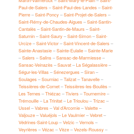
Martin-Valmeroux
–
Saint-Mary-le-Plain
–
Saint-
Paul-de-Salers
–
Saint-Paul-des-Landes
–
Saint-
Pierre
–
Saint-Poncy
–
Saint-Projet-de-Salers
–
Saint-Rémy-de-Chaudes-Aigues
–
Saint-Santin-
Cantalès
–
Saint-Santin-de-Maurs
–
Saint-
Saturnin
–
Saint-Saury
–
Saint-Simon
–
Saint-
Urcize
–
Saint-Victor
–
Saint-Vincent-de-Salers
–
Sainte-Anastasie
–
Sainte-Eulalie
–
Sainte-Marie
–
Salers
–
Salins
–
Sansac-de-Marmiesse
–
Sansac-Veinazès
–
Sauvat
–
La Ségalassière
–
Ségur-les-Villas
–
Sénezergues
–
Siran
–
Soulages
–
Sourniac
–
Talizat
–
Tanavelle
–
Teissières-de-Cornet
–
Teissières-les-Bouliès
–
Les Ternes
–
Thiézac
–
Tiviers
–
Tournemire
–
Trémouille
–
La Trinitat
–
Le Trioulou
–
Trizac
–
Ussel
–
Vabres
–
Val d’Arcomie
–
Valette
–
Valjouze
–
Valuéjols
–
Le Vaulmier
–
Vebret
–
Védrines-Saint-Loup
–
Velzic
–
Vernols
–
Veyrières
–
Vézac
–
Vèze
–
Vezels-Roussy
–