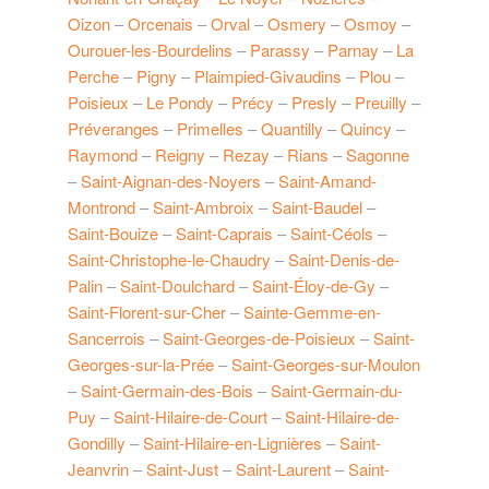
Oizon
–
Orcenais
–
Orval
–
Osmery
–
Osmoy
–
Ourouer-les-Bourdelins
–
Parassy
–
Parnay
–
La
Perche
–
Pigny
–
Plaimpied-Givaudins
–
Plou
–
Poisieux
–
Le Pondy
–
Précy
–
Presly
–
Preuilly
–
Préveranges
–
Primelles
–
Quantilly
–
Quincy
–
Raymond
–
Reigny
–
Rezay
–
Rians
–
Sagonne
–
Saint-Aignan-des-Noyers
–
Saint-Amand-
Montrond
–
Saint-Ambroix
–
Saint-Baudel
–
Saint-Bouize
–
Saint-Caprais
–
Saint-Céols
–
Saint-Christophe-le-Chaudry
–
Saint-Denis-de-
Palin
–
Saint-Doulchard
–
Saint-Éloy-de-Gy
–
Saint-Florent-sur-Cher
–
Sainte-Gemme-en-
Sancerrois
–
Saint-Georges-de-Poisieux
–
Saint-
Georges-sur-la-Prée
–
Saint-Georges-sur-Moulon
–
Saint-Germain-des-Bois
–
Saint-Germain-du-
Puy
–
Saint-Hilaire-de-Court
–
Saint-Hilaire-de-
Gondilly
–
Saint-Hilaire-en-Lignières
–
Saint-
Jeanvrin
–
Saint-Just
–
Saint-Laurent
–
Saint-