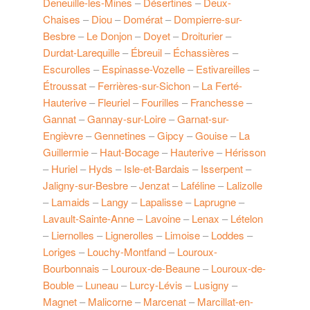
Deneuille-les-Mines
–
Désertines
–
Deux-
Chaises
–
Diou
–
Domérat
–
Dompierre-sur-
Besbre
–
Le Donjon
–
Doyet
–
Droiturier
–
Durdat-Larequille
–
Ébreuil
–
Échassières
–
Escurolles
–
Espinasse-Vozelle
–
Estivareilles
–
Étroussat
–
Ferrières-sur-Sichon
–
La Ferté-
Hauterive
–
Fleuriel
–
Fourilles
–
Franchesse
–
Gannat
–
Gannay-sur-Loire
–
Garnat-sur-
Engièvre
–
Gennetines
–
Gipcy
–
Gouise
–
La
Guillermie
–
Haut-Bocage
–
Hauterive
–
Hérisson
–
Huriel
–
Hyds
–
Isle-et-Bardais
–
Isserpent
–
Jaligny-sur-Besbre
–
Jenzat
–
Laféline
–
Lalizolle
–
Lamaids
–
Langy
–
Lapalisse
–
Laprugne
–
Lavault-Sainte-Anne
–
Lavoine
–
Lenax
–
Lételon
–
Liernolles
–
Lignerolles
–
Limoise
–
Loddes
–
Loriges
–
Louchy-Montfand
–
Louroux-
Bourbonnais
–
Louroux-de-Beaune
–
Louroux-de-
Bouble
–
Luneau
–
Lurcy-Lévis
–
Lusigny
–
Magnet
–
Malicorne
–
Marcenat
–
Marcillat-en-