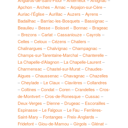
Anglards-de-Saint-Flour
–
Anterrieux
–
Antignac
–
Apchon
–
Arches
–
Arnac
–
Arpajon-sur-Cère
–
Auriac-l’Église
–
Aurillac
–
Auzers
–
Ayrens
–
Badailhac
–
Barriac-les-Bosquets
–
Bassignac
–
Beaulieu
–
Besse
–
Boisset
–
Bonnac
–
Brageac
–
Brezons
–
Carlat
–
Cassaniouze
–
Cayrols
–
Celles
–
Celoux
–
Cézens
–
Chaliers
–
Chalinargues
–
Chalvignac
–
Champagnac
–
Champs-sur-Tarentaine-Marchal
–
Chanterelle
–
La Chapelle-d’Alagnon
–
La Chapelle-Laurent
–
Charmensac
–
Chastel-sur-Murat
–
Chaudes-
Aigues
–
Chaussenac
–
Chavagnac
–
Chazelles
–
Cheylade
–
Le Claux
–
Clavières
–
Collandres
–
Coltines
–
Condat
–
Coren
–
Crandelles
–
Cros-
de-Montvert
–
Cros-de-Ronesque
–
Cussac
–
Deux-Verges
–
Dienne
–
Drugeac
–
Escorailles
–
Espinasse
–
Le Falgoux
–
Le Fau
–
Ferrières-
Saint-Mary
–
Fontanges
–
Freix-Anglards
–
Fridefont
–
Giou-de-Mamou
–
Girgols
–
Glénat
–