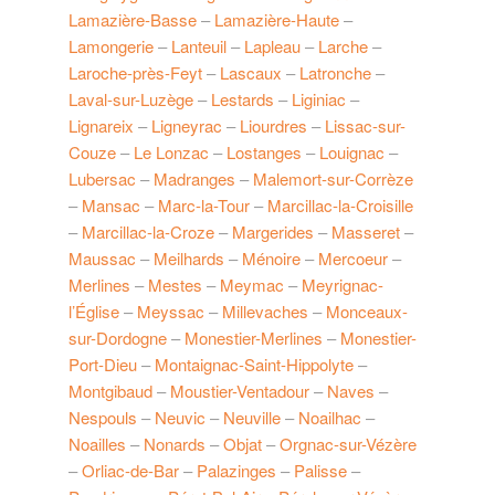
Lamazière-Basse
–
Lamazière-Haute
–
Lamongerie
–
Lanteuil
–
Lapleau
–
Larche
–
Laroche-près-Feyt
–
Lascaux
–
Latronche
–
Laval-sur-Luzège
–
Lestards
–
Liginiac
–
Lignareix
–
Ligneyrac
–
Liourdres
–
Lissac-sur-
Couze
–
Le Lonzac
–
Lostanges
–
Louignac
–
Lubersac
–
Madranges
–
Malemort-sur-Corrèze
–
Mansac
–
Marc-la-Tour
–
Marcillac-la-Croisille
–
Marcillac-la-Croze
–
Margerides
–
Masseret
–
Maussac
–
Meilhards
–
Ménoire
–
Mercoeur
–
Merlines
–
Mestes
–
Meymac
–
Meyrignac-
l’Église
–
Meyssac
–
Millevaches
–
Monceaux-
sur-Dordogne
–
Monestier-Merlines
–
Monestier-
Port-Dieu
–
Montaignac-Saint-Hippolyte
–
Montgibaud
–
Moustier-Ventadour
–
Naves
–
Nespouls
–
Neuvic
–
Neuville
–
Noailhac
–
Noailles
–
Nonards
–
Objat
–
Orgnac-sur-Vézère
–
Orliac-de-Bar
–
Palazinges
–
Palisse
–