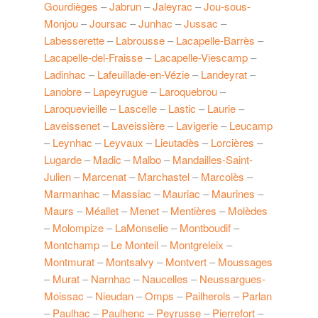
Gourdièges
–
Jabrun
–
Jaleyrac
–
Jou-sous-
Monjou
–
Joursac
–
Junhac
–
Jussac
–
Labesserette
–
Labrousse
–
Lacapelle-Barrès
–
Lacapelle-del-Fraisse
–
Lacapelle-Viescamp
–
Ladinhac
–
Lafeuillade-en-Vézie
–
Landeyrat
–
Lanobre
–
Lapeyrugue
–
Laroquebrou
–
Laroquevieille
–
Lascelle
–
Lastic
–
Laurie
–
Laveissenet
–
Laveissière
–
Lavigerie
–
Leucamp
–
Leynhac
–
Leyvaux
–
Lieutadès
–
Lorcières
–
Lugarde
–
Madic
–
Malbo
–
Mandailles-Saint-
Julien
–
Marcenat
–
Marchastel
–
Marcolès
–
Marmanhac
–
Massiac
–
Mauriac
–
Maurines
–
Maurs
–
Méallet
–
Menet
–
Mentières
–
Molèdes
–
Molompize
–
LaMonselie
–
Montboudif
–
Montchamp
–
Le Monteil
–
Montgreleix
–
Montmurat
–
Montsalvy
–
Montvert
–
Moussages
–
Murat
–
Narnhac
–
Naucelles
–
Neussargues-
Moissac
–
Nieudan
–
Omps
–
Pailherols
–
Parlan
–
Paulhac
–
Paulhenc
–
Peyrusse
–
Pierrefort
–