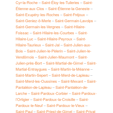
Cyr-la-Roche
–
Saint-Éloy-les-Tuileries
–
Saint-
Étienne-aux-Clos
–
Saint-Étienne-la-Geneste
–
Saint-Exupéry-les-Roches
–
Saint-Fréjoux
–
Saint-Geniez-ô-Merle
–
Saint-Germain-Lavolps
–
Saint-Germain-les-Vergnes
–
Saint-Hilaire-
Foissac
–
Saint-Hilaire-les-Courbes
–
Saint-
Hilaire-Luc
–
Saint-Hilaire-Peyroux
–
Saint-
Hilaire-Taurieux
–
Saint-Jal
–
Saint-Julien-aux-
Bois
–
Saint-Julien-le-Pèlerin
–
Saint-Julien-le-
Vendômois
–
Saint-Julien-Maumont
–
Saint-
Julien-près-Bort
–
Saint-Martial-de-Gimel
–
Saint-
Martial-Entraygues
–
Saint-Martin-la-Méanne
–
Saint-Martin-Sepert
–
Saint-Merd-de-Lapleau
–
Saint-Merd-les-Oussines
–
Saint-Mexant
–
Saint-
Pantaléon-de-Lapleau
–
Saint-Pantaléon-de-
Larche
–
Saint-Pardoux-Corbier
–
Saint-Pardoux-
l’Ortigier
–
Saint-Pardoux-la-Croisille
–
Saint-
Pardoux-le-Neuf
–
Saint-Pardoux-le-Vieux
–
Saint-Paul
–
Saint-Priest-de-Gimel
–
Saint-Privat