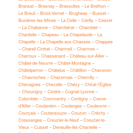
Bransat
–
Bresnay
–
Bressolles
–
Le Brethon
–
Le Breuil
–
Broût-Vernet
–
Brugheas
–
Busset
–
Buxières-les-Mines
–
La Celle
–
Cérilly
–
Cesset
–
La Chabanne
–
Chambérat
–
Chamblet
–
Chantelle
–
Chapeau
–
La Chapelaude
–
La
Chapelle
–
La Chapelle-aux-Chasses
–
Chappes
–
Chareil-Cintrat
–
Charmeil
–
Charmes
–
Charroux
–
Chassenard
–
Château-sur-Allier
–
Châtel-de-Neuvre
–
Châtel-Montagne
–
Châtelperron
–
Châtelus
–
Châtillon
–
Chavenon
–
Chavroches
–
Chazemais
–
Chemilly
–
Chevagnes
–
Chezelle
–
Chézy
–
Chirat-l’Église
–
Chouvigny
–
Cindré
–
Cognat-Lyonne
–
Colombier
–
Commentry
–
Contigny
–
Cosne-
d’Allier
–
Coulandon
–
Coulanges
–
Couleuvre
–
Courçais
–
Coutansouze
–
Couzon
–
Créchy
–
Cressanges
–
Creuzier-le-Neuf
–
Creuzier-le-
Vieux
–
Cusset
–
Deneuille-lès-Chantelle
–