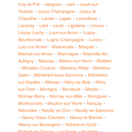
Ivoy-le-Pré
–
Jalognes
–
Jars
–
Jouet-sur-
l’Aubois
–
Jussy-Champagne
–
Jussy-le-
Chaudrier
–
Lantan
–
Lapan
–
Laverdines
–
Lazenay
–
Léré
–
Levet
–
Lignières
–
Limeux
–
Lissay-Lochy
–
Loye-sur-Arnon
–
Lugny-
Bourbonnais
–
Lugny-Champagne
–
Lunery
–
Lury-sur-Arnon
–
Maisonnais
–
Marçais
–
Mareuil-sur-Arnon
–
Marmagne
–
Marseille-lès-
Aubigny
–
Massay
–
Mehun-sur-Yèvre
–
Meillant
–
Menetou-Couture
–
Menetou-Râtel
–
Menetou-
Salon
–
Ménétréol-sous-Sancerre
–
Ménétréol-
sur-Sauldre
–
Méreau
–
Méry-ès-Bois
–
Méry-
sur-Cher
–
Montigny
–
Montlouis
–
Morlac
–
Mornay-Berry
–
Mornay-sur-Allier
–
Morogues
–
Morthomiers
–
Moulins-sur-Yèvre
–
Nançay
–
Nérondes
–
Neuilly-en-Dun
–
Neuilly-en-Sancerre
–
Neuvy-Deux-Clochers
–
Neuvy-le-Barrois
–
Neuvy-sur-Barangeon
–
Nohant-en-Goût
–
Nohant-en-Graçay
–
Le Noyer
–
Nozières
–