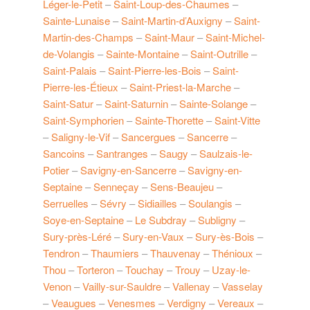
Léger-le-Petit
–
Saint-Loup-des-Chaumes
–
Sainte-Lunaise
–
Saint-Martin-d’Auxigny
–
Saint-
Martin-des-Champs
–
Saint-Maur
–
Saint-Michel-
de-Volangis
–
Sainte-Montaine
–
Saint-Outrille
–
Saint-Palais
–
Saint-Pierre-les-Bois
–
Saint-
Pierre-les-Étieux
–
Saint-Priest-la-Marche
–
Saint-Satur
–
Saint-Saturnin
–
Sainte-Solange
–
Saint-Symphorien
–
Sainte-Thorette
–
Saint-Vitte
–
Saligny-le-Vif
–
Sancergues
–
Sancerre
–
Sancoins
–
Santranges
–
Saugy
–
Saulzais-le-
Potier
–
Savigny-en-Sancerre
–
Savigny-en-
Septaine
–
Senneçay
–
Sens-Beaujeu
–
Serruelles
–
Sévry
–
Sidiailles
–
Soulangis
–
Soye-en-Septaine
–
Le Subdray
–
Subligny
–
Sury-près-Léré
–
Sury-en-Vaux
–
Sury-ès-Bois
–
Tendron
–
Thaumiers
–
Thauvenay
–
Thénioux
–
Thou
–
Torteron
–
Touchay
–
Trouy
–
Uzay-le-
Venon
–
Vailly-sur-Sauldre
–
Vallenay
–
Vasselay
–
Veaugues
–
Venesmes
–
Verdigny
–
Vereaux
–