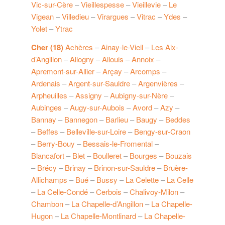
Vic-sur-Cère
–
Vieillespesse
–
Vieillevie
–
Le
Vigean
–
Villedieu
–
Virargues
–
Vitrac
–
Ydes
–
Yolet
–
Ytrac
Cher (18)
Achères
–
Ainay-le-Vieil
–
Les Aix-
d’Angillon
–
Allogny
–
Allouis
–
Annoix
–
Apremont-sur-Allier
–
Arçay
–
Arcomps
–
Ardenais
–
Argent-sur-Sauldre
–
Argenvières
–
Arpheuilles
–
Assigny
–
Aubigny-sur-Nère
–
Aubinges
–
Augy-sur-Aubois
–
Avord
–
Azy
–
Bannay
–
Bannegon
–
Barlieu
–
Baugy
–
Beddes
–
Beffes
–
Belleville-sur-Loire
–
Bengy-sur-Craon
–
Berry-Bouy
–
Bessais-le-Fromental
–
Blancafort
–
Blet
–
Boulleret
–
Bourges
–
Bouzais
–
Brécy
–
Brinay
–
Brinon-sur-Sauldre
–
Bruère-
Allichamps
–
Bué
–
Bussy
–
La Celette
–
La Celle
–
La Celle-Condé
–
Cerbois
–
Chalivoy-Milon
–
Chambon
–
La Chapelle-d’Angillon
–
La Chapelle-
Hugon
–
La Chapelle-Montlinard
–
La Chapelle-