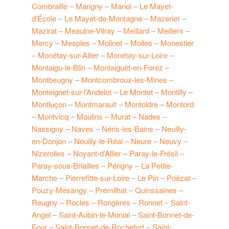
Combraille
–
Marigny
–
Mariol
–
Le Mayet-
d’École
–
Le Mayet-de-Montagne
–
Mazerier
–
Mazirat
–
Meaulne-Vitray
–
Meillard
–
Meillers
–
Mercy
–
Mesples
–
Molinet
–
Molles
–
Monestier
–
Monétay-sur-Allier
–
Monétay-sur-Loire
–
Montaigu-le-Blin
–
Montaiguët-en-Forez
–
Montbeugny
–
Montcombroux-les-Mines
–
Monteignet-sur-l’Andelot
–
Le Montet
–
Montilly
–
Montluçon
–
Montmarault
–
Montoldre
–
Montord
–
Montvicq
–
Moulins
–
Murat
–
Nades
–
Nassigny
–
Naves
–
Néris-les-Bains
–
Neuilly-
en-Donjon
–
Neuilly-le-Réal
–
Neure
–
Neuvy
–
Nizerolles
–
Noyant-d’Allier
–
Paray-le-Frésil
–
Paray-sous-Briailles
–
Périgny
–
La Petite-
Marche
–
Pierrefitte-sur-Loire
–
Le Pin
–
Poëzat
–
Pouzy-Mésangy
–
Prémilhat
–
Quinssaines
–
Reugny
–
Rocles
–
Rongères
–
Ronnet
–
Saint-
Angel
–
Saint-Aubin-le-Monial
–
Saint-Bonnet-de-
Four
–
Saint-Bonnet-de-Rochefort
–
Saint-