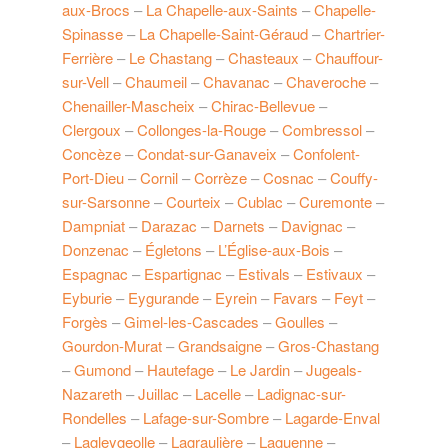
aux-Brocs
–
La Chapelle-aux-Saints
–
Chapelle-
Spinasse
–
La Chapelle-Saint-Géraud
–
Chartrier-
Ferrière
–
Le Chastang
–
Chasteaux
–
Chauffour-
sur-Vell
–
Chaumeil
–
Chavanac
–
Chaveroche
–
Chenailler-Mascheix
–
Chirac-Bellevue
–
Clergoux
–
Collonges-la-Rouge
–
Combressol
–
Concèze
–
Condat-sur-Ganaveix
–
Confolent-
Port-Dieu
–
Cornil
–
Corrèze
–
Cosnac
–
Couffy-
sur-Sarsonne
–
Courteix
–
Cublac
–
Curemonte
–
Dampniat
–
Darazac
–
Darnets
–
Davignac
–
Donzenac
–
Égletons
–
L’Église-aux-Bois
–
Espagnac
–
Espartignac
–
Estivals
–
Estivaux
–
Eyburie
–
Eygurande
–
Eyrein
–
Favars
–
Feyt
–
Forgès
–
Gimel-les-Cascades
–
Goulles
–
Gourdon-Murat
–
Grandsaigne
–
Gros-Chastang
–
Gumond
–
Hautefage
–
Le Jardin
–
Jugeals-
Nazareth
–
Juillac
–
Lacelle
–
Ladignac-sur-
Rondelles
–
Lafage-sur-Sombre
–
Lagarde-Enval
–
Lagleygeolle
–
Lagraulière
–
Laguenne
–