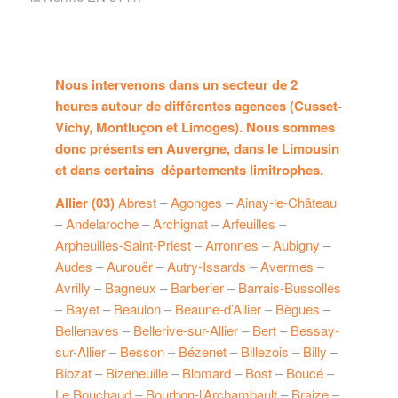
Nous intervenons dans un secteur de 2
heures autour de différentes agences (Cusset-
Vichy, Montluçon et Limoges). Nous sommes
donc présents en Auvergne, dans le Limousin
et dans certains départements limitrophes.
Allier (03)
Abrest
–
Agonges
–
Ainay-le-Château
–
Andelaroche
–
Archignat
–
Arfeuilles
–
Arpheuilles-Saint-Priest
–
Arronnes
–
Aubigny
–
Audes
–
Aurouër
–
Autry-Issards
–
Avermes
–
Avrilly
–
Bagneux
–
Barberier
–
Barrais-Bussolles
–
Bayet
–
Beaulon
–
Beaune-d’Allier
–
Bègues
–
Bellenaves
–
Bellerive-sur-Allier
–
Bert
–
Bessay-
sur-Allier
–
Besson
–
Bézenet
–
Billezois
–
Billy
–
Biozat
–
Bizeneuille
–
Blomard
–
Bost
–
Boucé
–
Le Bouchaud
–
Bourbon-l’Archambault
–
Braize
–