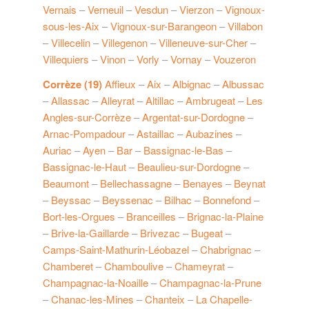
Vernais
–
Verneuil
–
Vesdun
–
Vierzon
–
Vignoux-
sous-les-Aix
–
Vignoux-sur-Barangeon
–
Villabon
–
Villecelin
–
Villegenon
–
Villeneuve-sur-Cher
–
Villequiers
–
Vinon
–
Vorly
–
Vornay
–
Vouzeron
Corrèze (19)
Affieux
–
Aix
–
Albignac
–
Albussac
–
Allassac
–
Alleyrat
–
Altillac
–
Ambrugeat
–
Les
Angles-sur-Corrèze
–
Argentat-sur-Dordogne
–
Arnac-Pompadour
–
Astaillac
–
Aubazines
–
Auriac
–
Ayen
–
Bar
–
Bassignac-le-Bas
–
Bassignac-le-Haut
–
Beaulieu-sur-Dordogne
–
Beaumont
–
Bellechassagne
–
Benayes
–
Beynat
–
Beyssac
–
Beyssenac
–
Bilhac
–
Bonnefond
–
Bort-les-Orgues
–
Branceilles
–
Brignac-la-Plaine
–
Brive-la-Gaillarde
–
Brivezac
–
Bugeat
–
Camps-Saint-Mathurin-Léobazel
–
Chabrignac
–
Chamberet
–
Chamboulive
–
Chameyrat
–
Champagnac-la-Noaille
–
Champagnac-la-Prune
–
Chanac-les-Mines
–
Chanteix
–
La Chapelle-