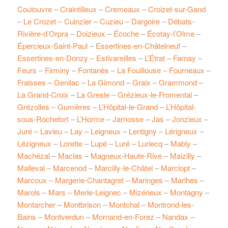
Coutouvre
–
Craintilleux
–
Cremeaux
–
Croizet-sur-Gand
–
Le Crozet
–
Cuinzier
–
Cuzieu
–
Dargoire
–
Débats-
Rivière-d’Orpra
–
Doizieux
–
Écoche
–
Écotay-l’Olme
–
Épercieux-Saint-Paul
–
Essertines-en-Châtelneuf
–
Essertines-en-Donzy
–
Estivareilles
–
L’Étrat
–
Farnay
–
Feurs
–
Firminy
–
Fontanès
–
La Fouillouse
–
Fourneaux
–
Fraisses
–
Genilac
–
La Gimond
–
Graix
–
Grammond
–
La Grand-Croix
–
La Gresle
–
Grézieux-le-Fromental
–
Grézolles
–
Gumières
–
L’Hôpital-le-Grand
–
L’Hôpital-
sous-Rochefort
–
L’Horme
–
Jarnosse
–
Jas
–
Jonzieux
–
Juré
–
Lavieu
–
Lay
–
Leigneux
–
Lentigny
–
Lérigneux
–
Lézigneux
–
Lorette
–
Lupé
–
Luré
–
Luriecq
–
Mably
–
Machézal
–
Maclas
–
Magneux-Haute-Rive
–
Maizilly
–
Malleval
–
Marcenod
–
Marcilly-le-Châtel
–
Marclopt
–
Marcoux
–
Margerie-Chantagret
–
Maringes
–
Marlhes
–
Marols
–
Mars
–
Merle-Leignec
–
Mizérieux
–
Montagny
–
Montarcher
–
Montbrison
–
Montchal
–
Montrond-les-
Bains
–
Montverdun
–
Mornand-en-Forez
–
Nandax
–