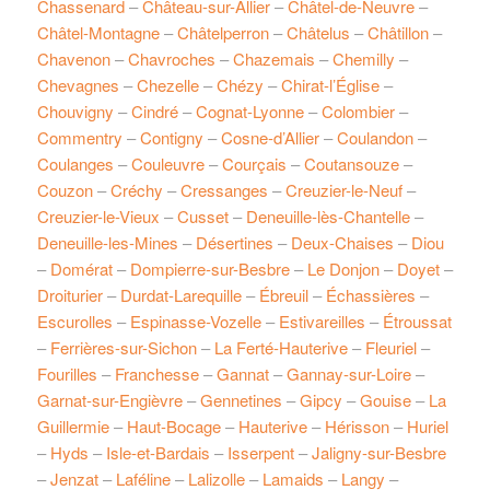
Chassenard
–
Château-sur-Allier
–
Châtel-de-Neuvre
–
Châtel-Montagne
–
Châtelperron
–
Châtelus
–
Châtillon
–
Chavenon
–
Chavroches
–
Chazemais
–
Chemilly
–
Chevagnes
–
Chezelle
–
Chézy
–
Chirat-l’Église
–
Chouvigny
–
Cindré
–
Cognat-Lyonne
–
Colombier
–
Commentry
–
Contigny
–
Cosne-d’Allier
–
Coulandon
–
Coulanges
–
Couleuvre
–
Courçais
–
Coutansouze
–
Couzon
–
Créchy
–
Cressanges
–
Creuzier-le-Neuf
–
Creuzier-le-Vieux
–
Cusset
–
Deneuille-lès-Chantelle
–
Deneuille-les-Mines
–
Désertines
–
Deux-Chaises
–
Diou
–
Domérat
–
Dompierre-sur-Besbre
–
Le Donjon
–
Doyet
–
Droiturier
–
Durdat-Larequille
–
Ébreuil
–
Échassières
–
Escurolles
–
Espinasse-Vozelle
–
Estivareilles
–
Étroussat
–
Ferrières-sur-Sichon
–
La Ferté-Hauterive
–
Fleuriel
–
Fourilles
–
Franchesse
–
Gannat
–
Gannay-sur-Loire
–
Garnat-sur-Engièvre
–
Gennetines
–
Gipcy
–
Gouise
–
La
Guillermie
–
Haut-Bocage
–
Hauterive
–
Hérisson
–
Huriel
–
Hyds
–
Isle-et-Bardais
–
Isserpent
–
Jaligny-sur-Besbre
–
Jenzat
–
Laféline
–
Lalizolle
–
Lamaids
–
Langy
–