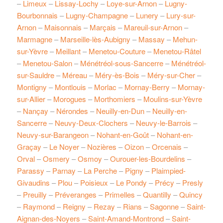
–
Limeux
–
Lissay-Lochy
–
Loye-sur-Arnon
–
Lugny-
Bourbonnais
–
Lugny-Champagne
–
Lunery
–
Lury-sur-
Arnon
–
Maisonnais
–
Marçais
–
Mareuil-sur-Arnon
–
Marmagne
–
Marseille-lès-Aubigny
–
Massay
–
Mehun-
sur-Yèvre
–
Meillant
–
Menetou-Couture
–
Menetou-Râtel
–
Menetou-Salon
–
Ménétréol-sous-Sancerre
–
Ménétréol-
sur-Sauldre
–
Méreau
–
Méry-ès-Bois
–
Méry-sur-Cher
–
Montigny
–
Montlouis
–
Morlac
–
Mornay-Berry
–
Mornay-
sur-Allier
–
Morogues
–
Morthomiers
–
Moulins-sur-Yèvre
–
Nançay
–
Nérondes
–
Neuilly-en-Dun
–
Neuilly-en-
Sancerre
–
Neuvy-Deux-Clochers
–
Neuvy-le-Barrois
–
Neuvy-sur-Barangeon
–
Nohant-en-Goût
–
Nohant-en-
Graçay
–
Le Noyer
–
Nozières
–
Oizon
–
Orcenais
–
Orval
–
Osmery
–
Osmoy
–
Ourouer-les-Bourdelins
–
Parassy
–
Parnay
–
La Perche
–
Pigny
–
Plaimpied-
Givaudins
–
Plou
–
Poisieux
–
Le Pondy
–
Précy
–
Presly
–
Preuilly
–
Préveranges
–
Primelles
–
Quantilly
–
Quincy
–
Raymond
–
Reigny
–
Rezay
–
Rians
–
Sagonne
–
Saint-
Aignan-des-Noyers
–
Saint-Amand-Montrond
–
Saint-