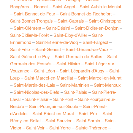
Rongères
–
Ronnet
–
Saint-Angel
–
Saint-Aubin-le-Monial
–
Saint-Bonnet-de-Four
–
Saint-Bonnet-de-Rochefort
–
Saint-Bonnet-Tronçais
–
Saint-Caprais
–
Saint-Christophe
–
Saint-Clément
–
Saint-Désiré
–
Saint-Didier-en-Donjon
–
Saint-Didier-la-Forêt
–
Saint-Éloy-d’Allier
–
Saint-
Ennemond
–
Saint-Étienne-de-Vicq
–
Saint-Fargeol
–
Saint-Félix
–
Saint-Genest
–
Saint-Gérand-de-Vaux
–
Saint-Gérand-le-Puy
–
Saint-Germain-de-Salles
–
Saint-
Germain-des-Fossés
–
Saint-Hilaire
–
Saint-Léger-sur-
Vouzance
–
Saint-Léon
–
Saint-Léopardin-d’Augy
–
Saint-
Loup
–
Saint-Marcel-en-Marcillat
–
Saint-Marcel-en-Murat
–
Saint-Martin-des-Lais
–
Saint-Martinien
–
Saint-Menoux
–
Saint-Nicolas-des-Biefs
–
Saint-Palais
–
Saint-Pierre-
Laval
–
Saint-Plaisir
–
Saint-Pont
–
Saint-Pourçain-sur-
Besbre
–
Saint-Pourçain-sur-Sioule
–
Saint-Priest-
d’Andelot
–
Saint-Priest-en-Murat
–
Saint-Prix
–
Saint-
Rémy-en-Rollat
–
Saint-Sauvier
–
Saint-Sornin
–
Saint-
Victor
–
Saint-Voir
–
Saint-Yorre
–
Sainte-Thérence
–