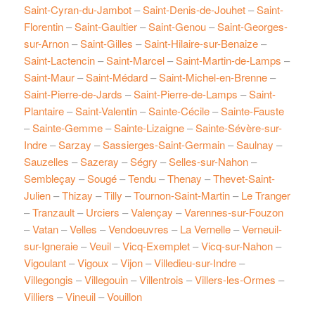
Saint-Cyran-du-Jambot
–
Saint-Denis-de-Jouhet
–
Saint-
Florentin
–
Saint-Gaultier
–
Saint-Genou
–
Saint-Georges-
sur-Arnon
–
Saint-Gilles
–
Saint-Hilaire-sur-Benaize
–
Saint-Lactencin
–
Saint-Marcel
–
Saint-Martin-de-Lamps
–
Saint-Maur
–
Saint-Médard
–
Saint-Michel-en-Brenne
–
Saint-Pierre-de-Jards
–
Saint-Pierre-de-Lamps
–
Saint-
Plantaire
–
Saint-Valentin
–
Sainte-Cécile
–
Sainte-Fauste
–
Sainte-Gemme
–
Sainte-Lizaigne
–
Sainte-Sévère-sur-
Indre
–
Sarzay
–
Sassierges-Saint-Germain
–
Saulnay
–
Sauzelles
–
Sazeray
–
Ségry
–
Selles-sur-Nahon
–
Sembleçay
–
Sougé
–
Tendu
–
Thenay
–
Thevet-Saint-
Julien
–
Thizay
–
Tilly
–
Tournon-Saint-Martin
–
Le Tranger
–
Tranzault
–
Urciers
–
Valençay
–
Varennes-sur-Fouzon
–
Vatan
–
Velles
–
Vendoeuvres
–
La Vernelle
–
Verneuil-
sur-Igneraie
–
Veuil
–
Vicq-Exemplet
–
Vicq-sur-Nahon
–
Vigoulant
–
Vigoux
–
Vijon
–
Villedieu-sur-Indre
–
Villegongis
–
Villegouin
–
Villentrois
–
Villers-les-Ormes
–
Villiers
–
Vineuil
–
Vouillon