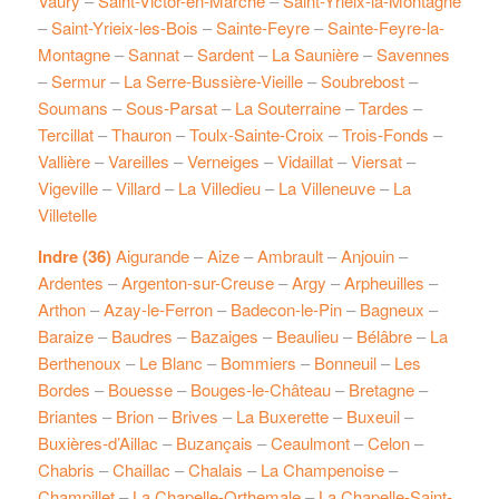
Vaury
–
Saint-Victor-en-Marche
–
Saint-Yrieix-la-Montagne
–
Saint-Yrieix-les-Bois
–
Sainte-Feyre
–
Sainte-Feyre-la-
Montagne
–
Sannat
–
Sardent
–
La Saunière
–
Savennes
–
Sermur
–
La Serre-Bussière-Vieille
–
Soubrebost
–
Soumans
–
Sous-Parsat
–
La Souterraine
–
Tardes
–
Tercillat
–
Thauron
–
Toulx-Sainte-Croix
–
Trois-Fonds
–
Vallière
–
Vareilles
–
Verneiges
–
Vidaillat
–
Viersat
–
Vigeville
–
Villard
–
La Villedieu
–
La Villeneuve
–
La
Villetelle
Indre (36)
Aigurande
–
Aize
–
Ambrault
–
Anjouin
–
Ardentes
–
Argenton-sur-Creuse
–
Argy
–
Arpheuilles
–
Arthon
–
Azay-le-Ferron
–
Badecon-le-Pin
–
Bagneux
–
Baraize
–
Baudres
–
Bazaiges
–
Beaulieu
–
Bélâbre
–
La
Berthenoux
–
Le Blanc
–
Bommiers
–
Bonneuil
–
Les
Bordes
–
Bouesse
–
Bouges-le-Château
–
Bretagne
–
Briantes
–
Brion
–
Brives
–
La Buxerette
–
Buxeuil
–
Buxières-d’Aillac
–
Buzançais
–
Ceaulmont
–
Celon
–
Chabris
–
Chaillac
–
Chalais
–
La Champenoise
–
Champillet
–
La Chapelle-Orthemale
–
La Chapelle-Saint-