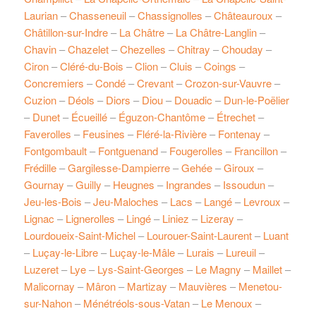
Laurian
–
Chasseneuil
–
Chassignolles
–
Châteauroux
–
Châtillon-sur-Indre
–
La Châtre
–
La Châtre-Langlin
–
Chavin
–
Chazelet
–
Chezelles
–
Chitray
–
Chouday
–
Ciron
–
Cléré-du-Bois
–
Clion
–
Cluis
–
Coings
–
Concremiers
–
Condé
–
Crevant
–
Crozon-sur-Vauvre
–
Cuzion
–
Déols
–
Diors
–
Diou
–
Douadic
–
Dun-le-Poëlier
–
Dunet
–
Écueillé
–
Éguzon-Chantôme
–
Étrechet
–
Faverolles
–
Feusines
–
Fléré-la-Rivière
–
Fontenay
–
Fontgombault
–
Fontguenand
–
Fougerolles
–
Francillon
–
Frédille
–
Gargilesse-Dampierre
–
Gehée
–
Giroux
–
Gournay
–
Guilly
–
Heugnes
–
Ingrandes
–
Issoudun
–
Jeu-les-Bois
–
Jeu-Maloches
–
Lacs
–
Langé
–
Levroux
–
Lignac
–
Lignerolles
–
Lingé
–
Liniez
–
Lizeray
–
Lourdoueix-Saint-Michel
–
Lourouer-Saint-Laurent
–
Luant
–
Luçay-le-Libre
–
Luçay-le-Mâle
–
Lurais
–
Lureuil
–
Luzeret
–
Lye
–
Lys-Saint-Georges
–
Le Magny
–
Maillet
–
Malicornay
–
Mâron
–
Martizay
–
Mauvières
–
Menetou-
sur-Nahon
–
Ménétréols-sous-Vatan
–
Le Menoux
–