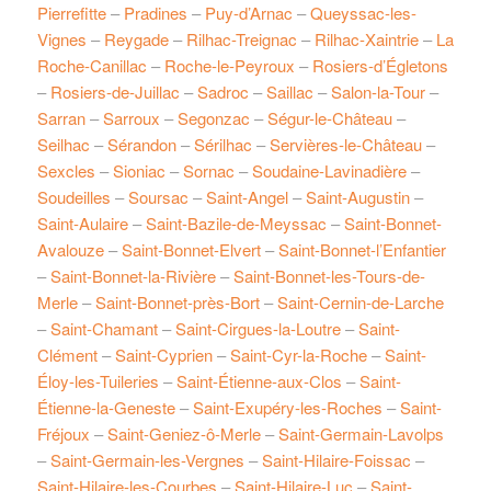
Pierrefitte
–
Pradines
–
Puy-d’Arnac
–
Queyssac-les-
Vignes
–
Reygade
–
Rilhac-Treignac
–
Rilhac-Xaintrie
–
La
Roche-Canillac
–
Roche-le-Peyroux
–
Rosiers-d’Égletons
–
Rosiers-de-Juillac
–
Sadroc
–
Saillac
–
Salon-la-Tour
–
Sarran
–
Sarroux
–
Segonzac
–
Ségur-le-Château
–
Seilhac
–
Sérandon
–
Sérilhac
–
Servières-le-Château
–
Sexcles
–
Sioniac
–
Sornac
–
Soudaine-Lavinadière
–
Soudeilles
–
Soursac
–
Saint-Angel
–
Saint-Augustin
–
Saint-Aulaire
–
Saint-Bazile-de-Meyssac
–
Saint-Bonnet-
Avalouze
–
Saint-Bonnet-Elvert
–
Saint-Bonnet-l’Enfantier
–
Saint-Bonnet-la-Rivière
–
Saint-Bonnet-les-Tours-de-
Merle
–
Saint-Bonnet-près-Bort
–
Saint-Cernin-de-Larche
–
Saint-Chamant
–
Saint-Cirgues-la-Loutre
–
Saint-
Clément
–
Saint-Cyprien
–
Saint-Cyr-la-Roche
–
Saint-
Éloy-les-Tuileries
–
Saint-Étienne-aux-Clos
–
Saint-
Étienne-la-Geneste
–
Saint-Exupéry-les-Roches
–
Saint-
Fréjoux
–
Saint-Geniez-ô-Merle
–
Saint-Germain-Lavolps
–
Saint-Germain-les-Vergnes
–
Saint-Hilaire-Foissac
–
Saint-Hilaire-les-Courbes
–
Saint-Hilaire-Luc
–
Saint-