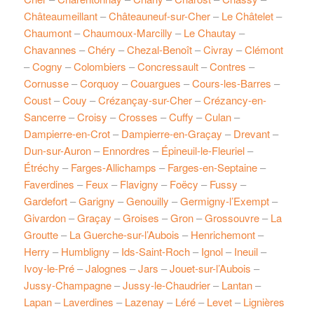
Châteaumeillant
–
Châteauneuf-sur-Cher
–
Le Châtelet
–
Chaumont
–
Chaumoux-Marcilly
–
Le Chautay
–
Chavannes
–
Chéry
–
Chezal-Benoît
–
Civray
–
Clémont
–
Cogny
–
Colombiers
–
Concressault
–
Contres
–
Cornusse
–
Corquoy
–
Couargues
–
Cours-les-Barres
–
Coust
–
Couy
–
Crézançay-sur-Cher
–
Crézancy-en-
Sancerre
–
Croisy
–
Crosses
–
Cuffy
–
Culan
–
Dampierre-en-Crot
–
Dampierre-en-Graçay
–
Drevant
–
Dun-sur-Auron
–
Ennordres
–
Épineuil-le-Fleuriel
–
Étréchy
–
Farges-Allichamps
–
Farges-en-Septaine
–
Faverdines
–
Feux
–
Flavigny
–
Foëcy
–
Fussy
–
Gardefort
–
Garigny
–
Genouilly
–
Germigny-l’Exempt
–
Givardon
–
Graçay
–
Groises
–
Gron
–
Grossouvre
–
La
Groutte
–
La Guerche-sur-l’Aubois
–
Henrichemont
–
Herry
–
Humbligny
–
Ids-Saint-Roch
–
Ignol
–
Ineuil
–
Ivoy-le-Pré
–
Jalognes
–
Jars
–
Jouet-sur-l’Aubois
–
Jussy-Champagne
–
Jussy-le-Chaudrier
–
Lantan
–
Lapan
–
Laverdines
–
Lazenay
–
Léré
–
Levet
–
Lignières