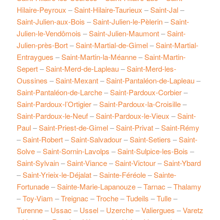
Hilaire-Peyroux
–
Saint-Hilaire-Taurieux
–
Saint-Jal
–
Saint-Julien-aux-Bois
–
Saint-Julien-le-Pèlerin
–
Saint-
Julien-le-Vendômois
–
Saint-Julien-Maumont
–
Saint-
Julien-près-Bort
–
Saint-Martial-de-Gimel
–
Saint-Martial-
Entraygues
–
Saint-Martin-la-Méanne
–
Saint-Martin-
Sepert
–
Saint-Merd-de-Lapleau
–
Saint-Merd-les-
Oussines
–
Saint-Mexant
–
Saint-Pantaléon-de-Lapleau
–
Saint-Pantaléon-de-Larche
–
Saint-Pardoux-Corbier
–
Saint-Pardoux-l’Ortigier
–
Saint-Pardoux-la-Croisille
–
Saint-Pardoux-le-Neuf
–
Saint-Pardoux-le-Vieux
–
Saint-
Paul
–
Saint-Priest-de-Gimel
–
Saint-Privat
–
Saint-Rémy
–
Saint-Robert
–
Saint-Salvadour
–
Saint-Setiers
–
Saint-
Solve
–
Saint-Sornin-Lavolps
–
Saint-Sulpice-les-Bois
–
Saint-Sylvain
–
Saint-Viance
–
Saint-Victour
–
Saint-Ybard
–
Saint-Yrieix-le-Déjalat
–
Sainte-Féréole
–
Sainte-
Fortunade
–
Sainte-Marie-Lapanouze
–
Tarnac
–
Thalamy
–
Toy-Viam
–
Treignac
–
Troche
–
Tudeils
–
Tulle
–
Turenne
–
Ussac
–
Ussel
–
Uzerche
–
Valiergues
–
Varetz