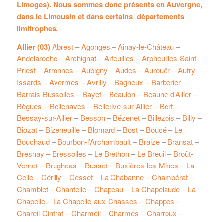
Limoges). Nous sommes donc présents en Auvergne,
dans le Limousin et dans certains départements
limitrophes.
Allier (03)
Abrest
–
Agonges
–
Ainay-le-Château
–
Andelaroche
–
Archignat
–
Arfeuilles
–
Arpheuilles-Saint-
Priest
–
Arronnes
–
Aubigny
–
Audes
–
Aurouër
–
Autry-
Issards
–
Avermes
–
Avrilly
–
Bagneux
–
Barberier
–
Barrais-Bussolles
–
Bayet
–
Beaulon
–
Beaune-d’Allier
–
Bègues
–
Bellenaves
–
Bellerive-sur-Allier
–
Bert
–
Bessay-sur-Allier
–
Besson
–
Bézenet
–
Billezois
–
Billy
–
Biozat
–
Bizeneuille
–
Blomard
–
Bost
–
Boucé
–
Le
Bouchaud
–
Bourbon-l’Archambault
–
Braize
–
Bransat
–
Bresnay
–
Bressolles
–
Le Brethon
–
Le Breuil
–
Broût-
Vernet
–
Brugheas
–
Busset
–
Buxières-les-Mines
–
La
Celle
–
Cérilly
–
Cesset
–
La Chabanne
–
Chambérat
–
Chamblet
–
Chantelle
–
Chapeau
–
La Chapelaude
–
La
Chapelle
–
La Chapelle-aux-Chasses
–
Chappes
–
Chareil-Cintrat
–
Charmeil
–
Charmes
–
Charroux
–