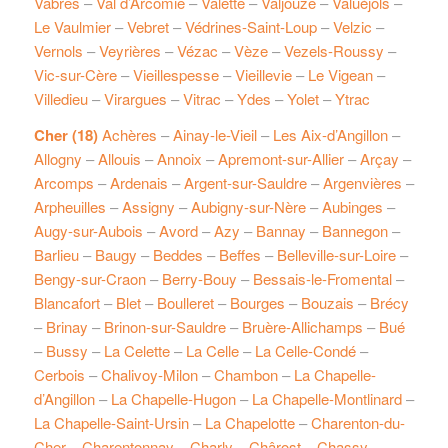
Vabres
–
Val d’Arcomie
–
Valette
–
Valjouze
–
Valuéjols
–
Le Vaulmier
–
Vebret
–
Védrines-Saint-Loup
–
Velzic
–
Vernols
–
Veyrières
–
Vézac
–
Vèze
–
Vezels-Roussy
–
Vic-sur-Cère
–
Vieillespesse
–
Vieillevie
–
Le Vigean
–
Villedieu
–
Virargues
–
Vitrac
–
Ydes
–
Yolet
–
Ytrac
Cher (18)
Achères
–
Ainay-le-Vieil
–
Les Aix-d’Angillon
–
Allogny
–
Allouis
–
Annoix
–
Apremont-sur-Allier
–
Arçay
–
Arcomps
–
Ardenais
–
Argent-sur-Sauldre
–
Argenvières
–
Arpheuilles
–
Assigny
–
Aubigny-sur-Nère
–
Aubinges
–
Augy-sur-Aubois
–
Avord
–
Azy
–
Bannay
–
Bannegon
–
Barlieu
–
Baugy
–
Beddes
–
Beffes
–
Belleville-sur-Loire
–
Bengy-sur-Craon
–
Berry-Bouy
–
Bessais-le-Fromental
–
Blancafort
–
Blet
–
Boulleret
–
Bourges
–
Bouzais
–
Brécy
–
Brinay
–
Brinon-sur-Sauldre
–
Bruère-Allichamps
–
Bué
–
Bussy
–
La Celette
–
La Celle
–
La Celle-Condé
–
Cerbois
–
Chalivoy-Milon
–
Chambon
–
La Chapelle-
d’Angillon
–
La Chapelle-Hugon
–
La Chapelle-Montlinard
–
La Chapelle-Saint-Ursin
–
La Chapelotte
–
Charenton-du-
Cher
–
Charentonnay
–
Charly
–
Chârost
–
Chassy
–