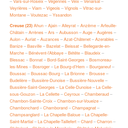
–
Vars-sur-Roseix
–
Végennes
–
Veix
–
Venarsal
–
Veyrières
–
Viam
–
Vigeois
–
Vignols
–
Vitrac-sur-
Montane
–
Voutezac
–
Yssandon
Creuse (23)
Ahun
–
Ajain
–
Alleyrat
–
Anzême
–
Arfeuille-
Châtain
–
Arrènes
–
Ars
–
Aubusson
–
Auge
–
Augères
–
Aulon
–
Auriat
–
Auzances
–
Azat-Châtenet
–
Azerables
–
Banize
–
Basville
–
Bazelat
–
Beissat
–
Bellegarde-en-
Marche
–
Bénévent-l’Abbaye
–
Bétête
–
Blaudeix
–
Blessac
–
Bonnat
–
Bord-Saint-Georges
–
Bosmoreau-
les-Mines
–
Bosroger
–
Le Bourg-d’Hem
–
Bourganeuf
–
Boussac
–
Boussac-Bourg
–
La Brionne
–
Brousse
–
Budelière
–
Bussière-Dunoise
–
Bussière-Nouvelle
–
Bussière-Saint-Georges
–
La Celle-Dunoise
–
La Celle-
sous-Gouzon
–
La Cellette
–
Ceyroux
–
Chamberaud
–
Chambon-Sainte-Croix
–
Chambon-sur-Voueize
–
Chambonchard
–
Chamborand
–
Champagnat
–
Champsanglard
–
La Chapelle-Baloue
–
La Chapelle-
Saint-Martial
–
La Chapelle-Taillefert
–
Chard
–
Charron
–