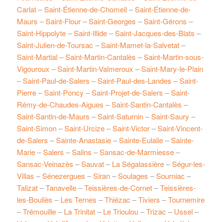
Carlat
–
Saint-Étienne-de-Chomeil
–
Saint-Étienne-de-
Maurs
–
Saint-Flour
–
Saint-Georges
–
Saint-Gérons
–
Saint-Hippolyte
–
Saint-Illide
–
Saint-Jacques-des-Blats
–
Saint-Julien-de-Toursac
–
Saint-Mamet-la-Salvetat
–
Saint-Martial
–
Saint-Martin-Cantalès
–
Saint-Martin-sous-
Vigouroux
–
Saint-Martin-Valmeroux
–
Saint-Mary-le-Plain
–
Saint-Paul-de-Salers
–
Saint-Paul-des-Landes
–
Saint-
Pierre
–
Saint-Poncy
–
Saint-Projet-de-Salers
–
Saint-
Rémy-de-Chaudes-Aigues
–
Saint-Santin-Cantalès
–
Saint-Santin-de-Maurs
–
Saint-Saturnin
–
Saint-Saury
–
Saint-Simon
–
Saint-Urcize
–
Saint-Victor
–
Saint-Vincent-
de-Salers
–
Sainte-Anastasie
–
Sainte-Eulalie
–
Sainte-
Marie
–
Salers
–
Salins
–
Sansac-de-Marmiesse
–
Sansac-Veinazès
–
Sauvat
–
La Ségalassière
–
Ségur-les-
Villas
–
Sénezergues
–
Siran
–
Soulages
–
Sourniac
–
Talizat
–
Tanavelle
–
Teissières-de-Cornet
–
Teissières-
les-Bouliès
–
Les Ternes
–
Thiézac
–
Tiviers
–
Tournemire
–
Trémouille
–
La Trinitat
–
Le Trioulou
–
Trizac
–
Ussel
–