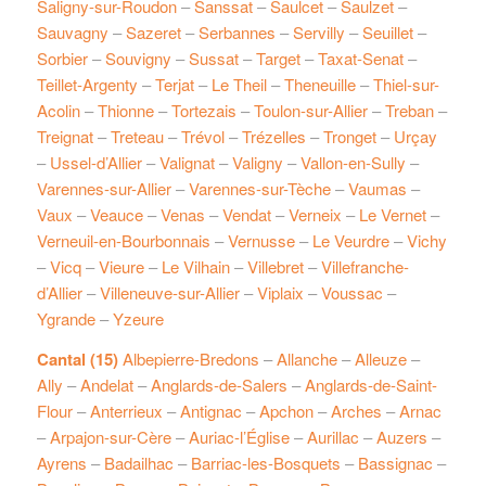
Saligny-sur-Roudon
–
Sanssat
–
Saulcet
–
Saulzet
–
Sauvagny
–
Sazeret
–
Serbannes
–
Servilly
–
Seuillet
–
Sorbier
–
Souvigny
–
Sussat
–
Target
–
Taxat-Senat
–
Teillet-Argenty
–
Terjat
–
Le Theil
–
Theneuille
–
Thiel-sur-
Acolin
–
Thionne
–
Tortezais
–
Toulon-sur-Allier
–
Treban
–
Treignat
–
Treteau
–
Trévol
–
Trézelles
–
Tronget
–
Urçay
–
Ussel-d’Allier
–
Valignat
–
Valigny
–
Vallon-en-Sully
–
Varennes-sur-Allier
–
Varennes-sur-Tèche
–
Vaumas
–
Vaux
–
Veauce
–
Venas
–
Vendat
–
Verneix
–
Le Vernet
–
Verneuil-en-Bourbonnais
–
Vernusse
–
Le Veurdre
–
Vichy
–
Vicq
–
Vieure
–
Le Vilhain
–
Villebret
–
Villefranche-
d’Allier
–
Villeneuve-sur-Allier
–
Viplaix
–
Voussac
–
Ygrande
–
Yzeure
Cantal (15)
Albepierre-Bredons
–
Allanche
–
Alleuze
–
Ally
–
Andelat
–
Anglards-de-Salers
–
Anglards-de-Saint-
Flour
–
Anterrieux
–
Antignac
–
Apchon
–
Arches
–
Arnac
–
Arpajon-sur-Cère
–
Auriac-l’Église
–
Aurillac
–
Auzers
–
Ayrens
–
Badailhac
–
Barriac-les-Bosquets
–
Bassignac
–