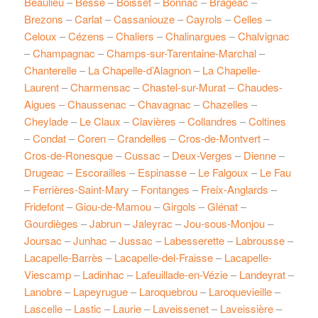
Beaulieu
–
Besse
–
Boisset
–
Bonnac
–
Brageac
–
Brezons
–
Carlat
–
Cassaniouze
–
Cayrols
–
Celles
–
Celoux
–
Cézens
–
Chaliers
–
Chalinargues
–
Chalvignac
–
Champagnac
–
Champs-sur-Tarentaine-Marchal
–
Chanterelle
–
La Chapelle-d’Alagnon
–
La Chapelle-
Laurent
–
Charmensac
–
Chastel-sur-Murat
–
Chaudes-
Aigues
–
Chaussenac
–
Chavagnac
–
Chazelles
–
Cheylade
–
Le Claux
–
Clavières
–
Collandres
–
Coltines
–
Condat
–
Coren
–
Crandelles
–
Cros-de-Montvert
–
Cros-de-Ronesque
–
Cussac
–
Deux-Verges
–
Dienne
–
Drugeac
–
Escorailles
–
Espinasse
–
Le Falgoux
–
Le Fau
–
Ferrières-Saint-Mary
–
Fontanges
–
Freix-Anglards
–
Fridefont
–
Giou-de-Mamou
–
Girgols
–
Glénat
–
Gourdièges
–
Jabrun
–
Jaleyrac
–
Jou-sous-Monjou
–
Joursac
–
Junhac
–
Jussac
–
Labesserette
–
Labrousse
–
Lacapelle-Barrès
–
Lacapelle-del-Fraisse
–
Lacapelle-
Viescamp
–
Ladinhac
–
Lafeuillade-en-Vézie
–
Landeyrat
–
Lanobre
–
Lapeyrugue
–
Laroquebrou
–
Laroquevieille
–
Lascelle
–
Lastic
–
Laurie
–
Laveissenet
–
Laveissière
–