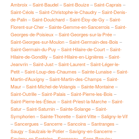
Ambroix
–
Saint-Baudel
–
Saint-Bouize
–
Saint-Caprais
–
Saint-Céols
–
Saint-Christophe-le-Chaudry
–
Saint-Denis-
de-Palin
–
Saint-Doulchard
–
Saint-Éloy-de-Gy
–
Saint-
Florent-sur-Cher
–
Sainte-Gemme-en-Sancerrois
–
Saint-
Georges-de-Poisieux
–
Saint-Georges-sur-la-Prée
–
Saint-Georges-sur-Moulon
–
Saint-Germain-des-Bois
–
Saint-Germain-du-Puy
–
Saint-Hilaire-de-Court
–
Saint-
Hilaire-de-Gondilly
–
Saint-Hilaire-en-Lignières
–
Saint-
Jeanvrin
–
Saint-Just
–
Saint-Laurent
–
Saint-Léger-le-
Petit
–
Saint-Loup-des-Chaumes
–
Sainte-Lunaise
–
Saint-
Martin-d’Auxigny
–
Saint-Martin-des-Champs
–
Saint-
Maur
–
Saint-Michel-de-Volangis
–
Sainte-Montaine
–
Saint-Outrille
–
Saint-Palais
–
Saint-Pierre-les-Bois
–
Saint-Pierre-les-Étieux
–
Saint-Priest-la-Marche
–
Saint-
Satur
–
Saint-Saturnin
–
Sainte-Solange
–
Saint-
Symphorien
–
Sainte-Thorette
–
Saint-Vitte
–
Saligny-le-Vif
–
Sancergues
–
Sancerre
–
Sancoins
–
Santranges
–
Saugy
–
Saulzais-le-Potier
–
Savigny-en-Sancerre
–
Savigny-en-Septaine
–
Senneçay
–
Sens-Beaujeu
–