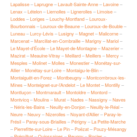
Lapalisse
–
Laprugne
–
Lavault-Sainte-Anne
–
Lavoine
–
Lenax
–
Lételon
–
Liernolles
–
Lignerolles
–
Limoise
–
Loddes
–
Loriges
–
Louchy-Montfand
–
Louroux-
Bourbonnais
–
Louroux-de-Beaune
–
Louroux-de-Bouble
–
Luneau
–
Lurcy-Lévis
–
Lusigny
–
Magnet
–
Malicorne
–
Marcenat
–
Marcillat-en-Combraille
–
Marigny
–
Mariol
–
Le Mayet-d’École
–
Le Mayet-de-Montagne
–
Mazerier
–
Mazirat
–
Meaulne-Vitray
–
Meillard
–
Meillers
–
Mercy
–
Mesples
–
Molinet
–
Molles
–
Monestier
–
Monétay-sur-
Allier
–
Monétay-sur-Loire
–
Montaigu-le-Blin
–
Montaiguët-en-Forez
–
Montbeugny
–
Montcombroux-les-
Mines
–
Monteignet-sur-l’Andelot
–
Le Montet
–
Montilly
–
Montluçon
–
Montmarault
–
Montoldre
–
Montord
–
Montvicq
–
Moulins
–
Murat
–
Nades
–
Nassigny
–
Naves
–
Néris-les-Bains
–
Neuilly-en-Donjon
–
Neuilly-le-Réal
–
Neure
–
Neuvy
–
Nizerolles
–
Noyant-d’Allier
–
Paray-le-
Frésil
–
Paray-sous-Briailles
–
Périgny
–
La Petite-Marche
–
Pierrefitte-sur-Loire
–
Le Pin
–
Poëzat
–
Pouzy-Mésangy
–
Prémilhat
–
Quinssaines
–
Reugny
–
Rocles
–