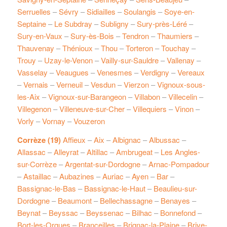
Serruelles
–
Sévry
–
Sidiailles
–
Soulangis
–
Soye-en-
Septaine
–
Le Subdray
–
Subligny
–
Sury-près-Léré
–
Sury-en-Vaux
–
Sury-ès-Bois
–
Tendron
–
Thaumiers
–
Thauvenay
–
Thénioux
–
Thou
–
Torteron
–
Touchay
–
Trouy
–
Uzay-le-Venon
–
Vailly-sur-Sauldre
–
Vallenay
–
Vasselay
–
Veaugues
–
Venesmes
–
Verdigny
–
Vereaux
–
Vernais
–
Verneuil
–
Vesdun
–
Vierzon
–
Vignoux-sous-
les-Aix
–
Vignoux-sur-Barangeon
–
Villabon
–
Villecelin
–
Villegenon
–
Villeneuve-sur-Cher
–
Villequiers
–
Vinon
–
Vorly
–
Vornay
–
Vouzeron
Corrèze (19)
Affieux
–
Aix
–
Albignac
–
Albussac
–
Allassac
–
Alleyrat
–
Altillac
–
Ambrugeat
–
Les Angles-
sur-Corrèze
–
Argentat-sur-Dordogne
–
Arnac-Pompadour
–
Astaillac
–
Aubazines
–
Auriac
–
Ayen
–
Bar
–
Bassignac-le-Bas
–
Bassignac-le-Haut
–
Beaulieu-sur-
Dordogne
–
Beaumont
–
Bellechassagne
–
Benayes
–
Beynat
–
Beyssac
–
Beyssenac
–
Bilhac
–
Bonnefond
–
Bort-les-Orgues
–
Branceilles
–
Brignac-la-Plaine
–
Brive-