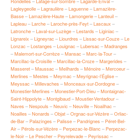
Rondelles
–
Lafage-sur-Sombre
–
Lagarde-Enval
–
Lagleygeolle
–
Lagraulière
–
Laguenne
–
Lamazière-
Basse
–
Lamazière-Haute
–
Lamongerie
–
Lanteuil
–
Lapleau
–
Larche
–
Laroche-près-Feyt
–
Lascaux
–
Latronche
–
Laval-sur-Luzège
–
Lestards
–
Liginiac
–
Lignareix
–
Ligneyrac
–
Liourdres
–
Lissac-sur-Couze
–
Le
Lonzac
–
Lostanges
–
Louignac
–
Lubersac
–
Madranges
–
Malemort-sur-Corrèze
–
Mansac
–
Marc-la-Tour
–
Marcillac-la-Croisille
–
Marcillac-la-Croze
–
Margerides
–
Masseret
–
Maussac
–
Meilhards
–
Ménoire
–
Mercoeur
–
Merlines
–
Mestes
–
Meymac
–
Meyrignac-l’Église
–
Meyssac
–
Millevaches
–
Monceaux-sur-Dordogne
–
Monestier-Merlines
–
Monestier-Port-Dieu
–
Montaignac-
Saint-Hippolyte
–
Montgibaud
–
Moustier-Ventadour
–
Naves
–
Nespouls
–
Neuvic
–
Neuville
–
Noailhac
–
Noailles
–
Nonards
–
Objat
–
Orgnac-sur-Vézère
–
Orliac-
de-Bar
–
Palazinges
–
Palisse
–
Pandrignes
–
Péret-Bel-
Air
–
Pérols-sur-Vézère
–
Perpezac-le-Blanc
–
Perpezac-
le-Noir
–
Le Pescher
–
Peyrelevade
–
Peyrissac
–