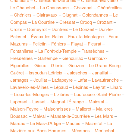
Châtelard
–
Châtelus-le-Marcheix
–
Châtelus-Malvaleix
–
Le Chauchet
–
La Chaussade
–
Chavanat
–
Chénérailles
–
Chéniers
–
Clairavaux
–
Clugnat
–
Colondannes
–
Le
Compas
–
La Courtine
–
Cressat
–
Crocq
–
Crozant
–
Croze
–
Domeyrot
–
Dontreix
–
Le Donzeil
–
Dun-le-
Palestel
–
Évaux-les-Bains
–
Faux-la-Montagne
–
Faux-
Mazuras
–
Felletin
–
Féniers
–
Flayat
–
Fleurat
–
Fontanières
–
La Forêt-du-Temple
–
Fransèches
–
Fresselines
–
Gartempe
–
Genouillac
–
Gentioux-
Pigerolles
–
Gioux
–
Glénic
–
Gouzon
–
Le Grand-Bourg
–
Guéret
–
Issoudun-Létrieix
–
Jalesches
–
Janaillat
–
Jarnages
–
Jouillat
–
Ladapeyre
–
Lafat
–
Lavaufranche
–
Lavaveix-les-Mines
–
Lépaud
–
Lépinas
–
Leyrat
–
Linard
–
Lioux-les-Monges
–
Lizières
–
Lourdoueix-Saint-Pierre
–
Lupersat
–
Lussat
–
Magnat-l’Étrange
–
Mainsat
–
Maison-Feyne
–
Maisonnisses
–
Malleret
–
Malleret-
Boussac
–
Malval
–
Mansat-la-Courrière
–
Les Mars
–
Marsac
–
Le Mas-d’Artige
–
Mautes
–
Mazeirat
–
La
Mazière-aux-Bons-Hommes
–
Méasnes
–
Mérinchal
–