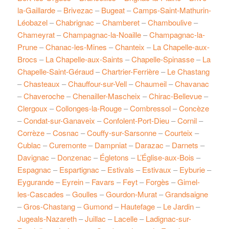
la-Gaillarde
–
Brivezac
–
Bugeat
–
Camps-Saint-Mathurin-
Léobazel
–
Chabrignac
–
Chamberet
–
Chamboulive
–
Chameyrat
–
Champagnac-la-Noaille
–
Champagnac-la-
Prune
–
Chanac-les-Mines
–
Chanteix
–
La Chapelle-aux-
Brocs
–
La Chapelle-aux-Saints
–
Chapelle-Spinasse
–
La
Chapelle-Saint-Géraud
–
Chartrier-Ferrière
–
Le Chastang
–
Chasteaux
–
Chauffour-sur-Vell
–
Chaumeil
–
Chavanac
–
Chaveroche
–
Chenailler-Mascheix
–
Chirac-Bellevue
–
Clergoux
–
Collonges-la-Rouge
–
Combressol
–
Concèze
–
Condat-sur-Ganaveix
–
Confolent-Port-Dieu
–
Cornil
–
Corrèze
–
Cosnac
–
Couffy-sur-Sarsonne
–
Courteix
–
Cublac
–
Curemonte
–
Dampniat
–
Darazac
–
Darnets
–
Davignac
–
Donzenac
–
Égletons
–
L’Église-aux-Bois
–
Espagnac
–
Espartignac
–
Estivals
–
Estivaux
–
Eyburie
–
Eygurande
–
Eyrein
–
Favars
–
Feyt
–
Forgès
–
Gimel-
les-Cascades
–
Goulles
–
Gourdon-Murat
–
Grandsaigne
–
Gros-Chastang
–
Gumond
–
Hautefage
–
Le Jardin
–
Jugeals-Nazareth
–
Juillac
–
Lacelle
–
Ladignac-sur-