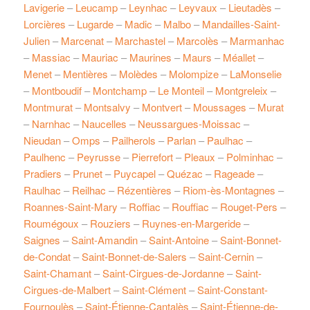
Lavigerie
–
Leucamp
–
Leynhac
–
Leyvaux
–
Lieutadès
–
Lorcières
–
Lugarde
–
Madic
–
Malbo
–
Mandailles-Saint-
Julien
–
Marcenat
–
Marchastel
–
Marcolès
–
Marmanhac
–
Massiac
–
Mauriac
–
Maurines
–
Maurs
–
Méallet
–
Menet
–
Mentières
–
Molèdes
–
Molompize
–
LaMonselie
–
Montboudif
–
Montchamp
–
Le Monteil
–
Montgreleix
–
Montmurat
–
Montsalvy
–
Montvert
–
Moussages
–
Murat
–
Narnhac
–
Naucelles
–
Neussargues-Moissac
–
Nieudan
–
Omps
–
Pailherols
–
Parlan
–
Paulhac
–
Paulhenc
–
Peyrusse
–
Pierrefort
–
Pleaux
–
Polminhac
–
Pradiers
–
Prunet
–
Puycapel
–
Quézac
–
Rageade
–
Raulhac
–
Reilhac
–
Rézentières
–
Riom-ès-Montagnes
–
Roannes-Saint-Mary
–
Roffiac
–
Rouffiac
–
Rouget-Pers
–
Roumégoux
–
Rouziers
–
Ruynes-en-Margeride
–
Saignes
–
Saint-Amandin
–
Saint-Antoine
–
Saint-Bonnet-
de-Condat
–
Saint-Bonnet-de-Salers
–
Saint-Cernin
–
Saint-Chamant
–
Saint-Cirgues-de-Jordanne
–
Saint-
Cirgues-de-Malbert
–
Saint-Clément
–
Saint-Constant-
Fournoulès
–
Saint-Étienne-Cantalès
–
Saint-Étienne-de-