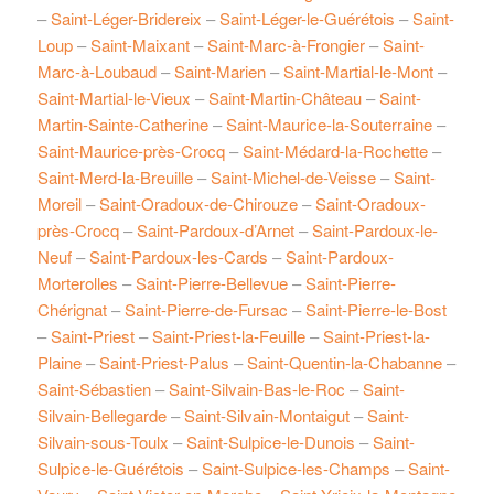
–
Saint-Léger-Bridereix
–
Saint-Léger-le-Guérétois
–
Saint-
Loup
–
Saint-Maixant
–
Saint-Marc-à-Frongier
–
Saint-
Marc-à-Loubaud
–
Saint-Marien
–
Saint-Martial-le-Mont
–
Saint-Martial-le-Vieux
–
Saint-Martin-Château
–
Saint-
Martin-Sainte-Catherine
–
Saint-Maurice-la-Souterraine
–
Saint-Maurice-près-Crocq
–
Saint-Médard-la-Rochette
–
Saint-Merd-la-Breuille
–
Saint-Michel-de-Veisse
–
Saint-
Moreil
–
Saint-Oradoux-de-Chirouze
–
Saint-Oradoux-
près-Crocq
–
Saint-Pardoux-d’Arnet
–
Saint-Pardoux-le-
Neuf
–
Saint-Pardoux-les-Cards
–
Saint-Pardoux-
Morterolles
–
Saint-Pierre-Bellevue
–
Saint-Pierre-
Chérignat
–
Saint-Pierre-de-Fursac
–
Saint-Pierre-le-Bost
–
Saint-Priest
–
Saint-Priest-la-Feuille
–
Saint-Priest-la-
Plaine
–
Saint-Priest-Palus
–
Saint-Quentin-la-Chabanne
–
Saint-Sébastien
–
Saint-Silvain-Bas-le-Roc
–
Saint-
Silvain-Bellegarde
–
Saint-Silvain-Montaigut
–
Saint-
Silvain-sous-Toulx
–
Saint-Sulpice-le-Dunois
–
Saint-
Sulpice-le-Guérétois
–
Saint-Sulpice-les-Champs
–
Saint-