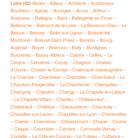
Loire (42)
Aboën
–
Ailleux
–
Ambierle
–
Andrézieux-
Bouthéon
–
Apinac
–
Arcinges
–
Arcon
–
Arthun
–
Aveizieux
–
Balbigny
–
Bard
–
Bellegarde-en-Forez
–
Belleroche
–
Belmont-de-la-Loire
–
La Bénisson-Dieu
–
Le
Bessat
–
Bessey
–
Boën-sur-Lignon
–
Boisset-lès-
Montrond
–
Boisset-Saint-Priest
–
Bonson
–
Bourg-
Argental
–
Boyer
–
Briennon
–
Bully
–
Burdignes
–
Bussières
–
Bussy-Albieux
–
Caloire
–
Cellieu
–
Le
Cergne
–
Cervières
–
Cezay
–
Chagnon
–
Chalain-
d’Uzore
–
Chalain-le-Comtal
–
Chalmazel-Jeansagnière
–
La Chamba
–
Chambéon
–
Chambles
–
Chamboeuf
–
Le
Chambon-Feugerolles
–
La Chambonie
–
Champdieu
–
Champoly
–
Chandon
–
Changy
–
La Chapelle-en-Lafaye
–
La Chapelle-Villars
–
Charlieu
–
Châteauneuf
–
Châtelneuf
–
Châtelus
–
Chausseterre
–
Chavanay
–
Chazelles-sur-Lavieu
–
Chazelles-sur-Lyon
–
Chenereilles
–
Cherier
–
Chevrières
–
Chirassimont
–
Chuyer
–
Civens
–
Cleppé
–
Colombier
–
Combre
–
Commelle-Vernay
–
Cordelle
–
La Côte-en-Couzan
–
Le Coteau
–
Cottance
–