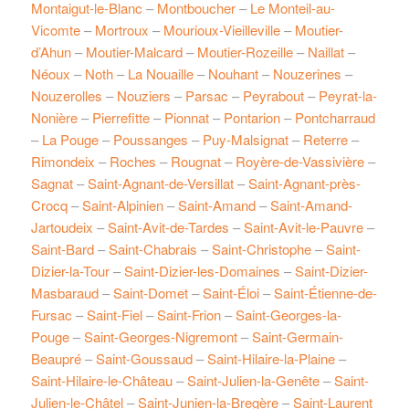
Montaigut-le-Blanc
–
Montboucher
–
Le Monteil-au-
Vicomte
–
Mortroux
–
Mourioux-Vieilleville
–
Moutier-
d’Ahun
–
Moutier-Malcard
–
Moutier-Rozeille
–
Naillat
–
Néoux
–
Noth
–
La Nouaille
–
Nouhant
–
Nouzerines
–
Nouzerolles
–
Nouziers
–
Parsac
–
Peyrabout
–
Peyrat-la-
Nonière
–
Pierrefitte
–
Pionnat
–
Pontarion
–
Pontcharraud
–
La Pouge
–
Poussanges
–
Puy-Malsignat
–
Reterre
–
Rimondeix
–
Roches
–
Rougnat
–
Royère-de-Vassivière
–
Sagnat
–
Saint-Agnant-de-Versillat
–
Saint-Agnant-près-
Crocq
–
Saint-Alpinien
–
Saint-Amand
–
Saint-Amand-
Jartoudeix
–
Saint-Avit-de-Tardes
–
Saint-Avit-le-Pauvre
–
Saint-Bard
–
Saint-Chabrais
–
Saint-Christophe
–
Saint-
Dizier-la-Tour
–
Saint-Dizier-les-Domaines
–
Saint-Dizier-
Masbaraud
–
Saint-Domet
–
Saint-Éloi
–
Saint-Étienne-de-
Fursac
–
Saint-Fiel
–
Saint-Frion
–
Saint-Georges-la-
Pouge
–
Saint-Georges-Nigremont
–
Saint-Germain-
Beaupré
–
Saint-Goussaud
–
Saint-Hilaire-la-Plaine
–
Saint-Hilaire-le-Château
–
Saint-Julien-la-Genête
–
Saint-
Julien-le-Châtel
–
Saint-Junien-la-Bregère
–
Saint-Laurent