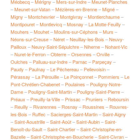
Méobecq
–
Mérigny
–
Mers-sur-Indre
–
Meunet-Planches
–
Meunet-sur-Vatan
–
Mézières-en-Brenne
–
Migné
–
Migny
–
Montchevrier
–
Montgivray
–
Montierchaume
–
Montipouret
–
Montlevicq
–
Mosnay
–
La Motte-Feuilly
–
Mouhers
–
Mouhet
–
Moulins-sur-Céphons
–
Murs
–
Néons-sur-Creuse
–
Néret
–
Neuillay-les-Bois
–
Neuvy-
Pailloux
–
Neuvy-Saint-Sépulchre
–
Niherne
–
Nohant-Vic
–
Nuret-le-Ferron
–
Obterre
–
Orsennes
–
Orville
–
Oulches
–
Palluau-sur-Indre
–
Parnac
–
Parpeçay
–
Paudy
–
Paulnay
–
Le Pêchereau
–
Pellevoisin
–
Pérassay
–
La Pérouille
–
Le Poinçonnet
–
Pommiers
–
Le
Pont-Chrétien-Chabenet
–
Poulaines
–
Pouligny-Notre-
Dame
–
Pouligny-Saint-Martin
–
Pouligny-Saint-Pierre
–
Préaux
–
Preuilly-la-Ville
–
Prissac
–
Pruniers
–
Reboursin
–
Reuilly
–
Rivarennes
–
Rosnay
–
Roussines
–
Rouvres-
les-Bois
–
Ruffec
–
Sacierges-Saint-Martin
–
Saint-Aigny
–
Saint-Aoustrille
–
Saint-Août
–
Saint-Aubin
–
Saint-
Benoît-du-Sault
–
Saint-Chartier
–
Saint-Christophe-en-
Bazelle
–
Saint-Christophe-en-Boucherie
–
Saint-Civran
–